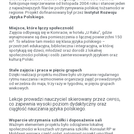
funkcjonuje nieprzerwanie od listopada 2004 roku i stanowi jeden
z najważniejszych filarów podtrzymywania polskiej tożsamości w
regionie. Projekt dofinansowany był przez
Instytut Rozwoju
Języka Polskiego.
Miejsce, które łączy społeczność
Zajęcia odbywają się w Komracie, w hotelu „U Raku”, gdzie
wynajmowane są dwa pomieszczenia o łącznej powierzchni 150
m². To właśnie tam mieści się klasa języka polskiego –
przestrzeń edukacyjna, biblioteczna i integracyjna, w której
spotykają się dzieci, młodzież oraz dorośli z lokalnej
społeczności polskiej i osób zainteresowanych językiem oraz
kulturą Polski.
Stałe zajęcia i praca w pięciu grupach
Dzięki realizacji projektu możliwe było utrzymanie regularnego
rytmu nauczania i wzmocnienie organizacji zajęć prowadzonych
od września do maja, trzy razy w tygodniu, w pięciu grupach
wiekowych.
Lekcje prowadzi nauczyciel skierowany przez
,
ORPEG
co zapewnia wysoki poziom dydaktyczny oraz
ciągłość nauczania języka polskiego.
Wsparcie utrzymania szkółki i doposażenie sali
Ważnym elementem projektu było odciążenie lokalnej
społeczności w kosztach utrzymania szkółki. Konsulat RP w
Mołdawii wspiera część opłat, natomiast projekt umożliwił