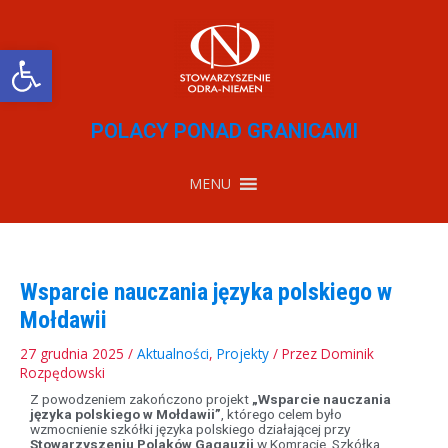
Przejdź
do
treści
Otwórz pasek narzędzi
POLACY PONAD GRANICAMI
MENU
Wsparcie nauczania języka polskiego w
Mołdawii
27 grudnia 2025
/
Aktualności
,
Projekty
/ Przez
Dominik
Rozpędowski
Z powodzeniem zakończono projekt
„Wsparcie nauczania
języka polskiego w Mołdawii”
, którego celem było
wzmocnienie szkółki języka polskiego działającej przy
Stowarzyszeniu Polaków Gagauzji
w Komracie. Szkółka