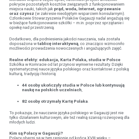
pokrycie pozostałych kosztów związanych z funkcjonowaniem
miejsca nauki, takich jak
prąd, woda, Internet, ogrzewanie
oraz czynsz
(w zakresie nieobjętym wsparciem konsularnym).
Członkowie Stowarzyszenia Polaków Gagauzji nadal angażują się
w bieżące funkcjonowanie szkółki – m.in. poprzez sprzątanie i
opiekę nad przestrzenią.
Dodatkowo, dla podniesienia jakości nauczania, sala została
doposażona w
tablicę interaktywną
, co znacząco wzmocniło
możliwości prowadzenia nowoczesnych i angażujących zajęć.
Realne efekty: edukacja, Karta Polaka, studia w Polsce
Szkółka w Komracie od lat przynosi wymierne rezultaty. Dzięki
systematycznej nauce języka polskiego oraz kontaktowi z polską
kulturą, tradycją i historią:
44 osoby ukończyły studia w Polsce lub kontynuują
naukę na polskich uczelniach
,
82 osoby otrzymały Kartę Polaka
.
To pokazuje, że nauczanie języka polskiego w Gagauzji jest nie
tylko działaniem kulturowym, ale też realną szansą rozwojową dla
młodych ludzi.
Kim są Polacy w Gagauzji?
Polacy obecni są w tym regionie od końca XVIII wieku –