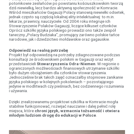
potomkowie zesłańców po powstaniu kościuszkowskim tworzą
dziś niewielką, lecz bardzo aktywną społeczność w Komracie.
Wśród mieszkańców Gagauzji Polacy stanowią niewielki odsetek,
jednak często są częścią lokalnej elity intelektualnej: to m.in.
lekarze, prawnicy, nauczyciele. Od 2004 roku integruje ich
Stowarzyszenie Polaków Gagauzji, liczące kilkuset członków.
Oprócz szkółki języka polskiego prowadzi ono także zespół
taneczny „Polacy Budziaka”, promujący zarówno polskie tańce
narodowe, jak i dziedzictwo mołdawskie oraz gagauskie.
Odpowiedź na realną potrzebę
Projekt był odpowiedzią na potrzeby zdiagnozowane podczas
konsultacji ze środowiskiem polskim w Gagauzji oraz wizyt
przedstawicieli
Stowarzyszenia Odra-Niemen
. W regionie o
ograniczonych możliwościach finansowych utrzymanie szkółki
było dużym obciążeniem dla członków stowarzyszenia.
Jednocześnie brak takich zajęć oznaczałby stopniowe zanikanie
języka polskiego w kolejnych pokoleniach – pozostającego
jedynie w modlitwach czy pieśniach, bez codziennego rozumienia
i używania.
Dzięki zrealizowanemu projektowi szkółka w Komracie mogła
stabilnie funkcjonować, rozwijać nauczanie i dalej pełnić rolę
miejsca, które
chroni język, wzmacnia tożsamość i otwiera
młodym ludziom drogę do edukacji w Polsce
.