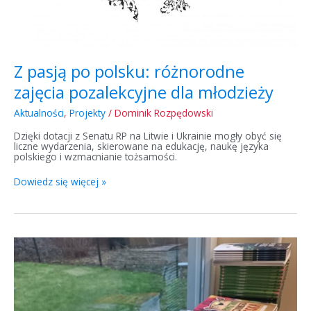
Z pasją po polsku: różnorodne
zajęcia pozalekcyjne dla młodzieży
Aktualności
,
Projekty
/
Dominik Rozpędowski
Dzięki dotacji z Senatu RP na Litwie i Ukrainie mogły obyć się
liczne wydarzenia, skierowane na edukację, naukę języka
polskiego i wzmacnianie tożsamości.
Dowiedz się więcej »
Nowe
książki
dla
polskich
szkół
na
Litwie