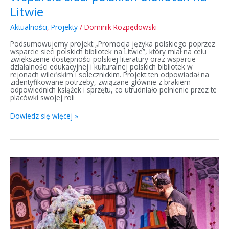
Litwie
Aktualności
,
Projekty
/
Dominik Rozpędowski
Podsumowujemy projekt „Promocja języka polskiego poprzez
wsparcie sieci polskich bibliotek na Litwie”, który miał na celu
zwiększenie dostępności polskiej literatury oraz wsparcie
działalności edukacyjnej i kulturalnej polskich bibliotek w
rejonach wileńskim i solecznickim. Projekt ten odpowiadał na
zidentyfikowane potrzeby, związane głównie z brakiem
odpowiednich książek i sprzętu, co utrudniało pełnienie przez te
placówki swojej roli
Dowiedz się więcej »
„Smoku,
mam
cię
na
oku”
–
wydarzenie
kulturalno-
językowe