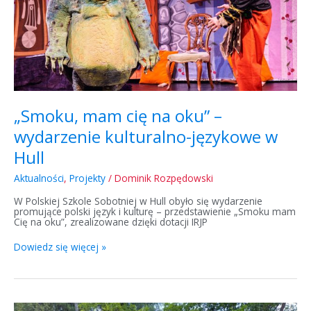
w
Hull
„Smoku, mam cię na oku” –
wydarzenie kulturalno-językowe w
Hull
Aktualności
,
Projekty
/
Dominik Rozpędowski
W Polskiej Szkole Sobotniej w Hull obyło się wydarzenie
promujące polski język i kulturę – przedstawienie „Smoku mam
Cię na oku”, zrealizowane dzięki dotacji IRJP
Dowiedz się więcej »
Letnie