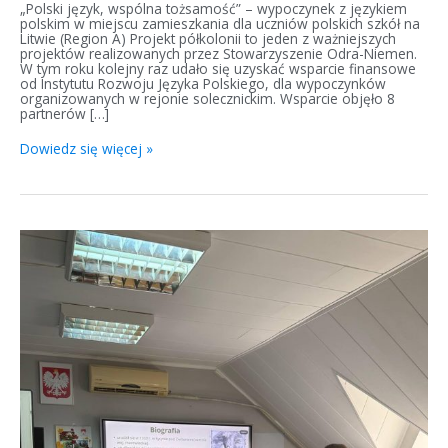
„Polski język, wspólna tożsamość” – wypoczynek z językiem
polskim w miejscu zamieszkania dla uczniów polskich szkół na
Litwie (Region A) Projekt półkolonii to jeden z ważniejszych
projektów realizowanych przez Stowarzyszenie Odra-Niemen.
W tym roku kolejny raz udało się uzyskać wsparcie finansowe
od Instytutu Rozwoju Języka Polskiego, dla wypoczynków
organizowanych w rejonie solecznickim. Wsparcie objęło 8
partnerów […]
Dowiedz się więcej »
Wsparcie
nauczania
języka
polskiego
w
Mołdawii