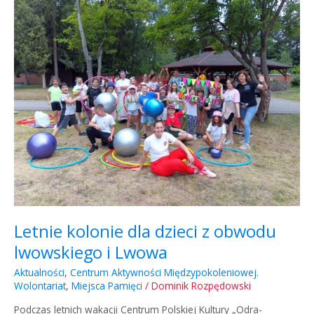
kolonie
dla
dzieci
z
obwodu
lwowskiego
i
Lwowa
Letnie kolonie dla dzieci z obwodu
lwowskiego i Lwowa
Aktualności
,
Centrum Aktywności Międzypokoleniowej.
Wolontariat
,
Miejsca Pamięci
/
Dominik Rozpędowski
Podczas letnich wakacji Centrum Polskiej Kultury „Odra-