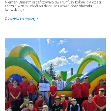
Niemen-Dniestr” organizowało dwa turnusy kolonii dla dzieci.
Łącznie wzięło udział 60 dzieci ze Lwowa oraz obwodu
lwowskiego.
Dowiedz się więcej »
Półkolonie
z
językiem
polskim
na
Litwie