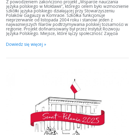
Z powodzeniem zakończono projekt „Wsparcie nauczania
języka polskiego w Mołdawii”, którego celem było wzmocnienie
szkółki języka polskiego działającej przy Stowarzyszeniu
Polaków Gagauzji w Komracie. Szkółka funkcjonuje
nieprzerwanie od listopada 2004 roku i stanowi jeden z
najważniejszych filarów podtrzymywania polskiej tożsamości w
regionie. Projekt dofinansowany był przez Instytut Rozwoju
Języka Polskiego. Miejsce, które łączy społeczność Zajęcia
Dowiedz się więcej »
Z
pasją
po
polsku:
różnorodne
zajęcia
pozalekcyjne
dla
młodzieży