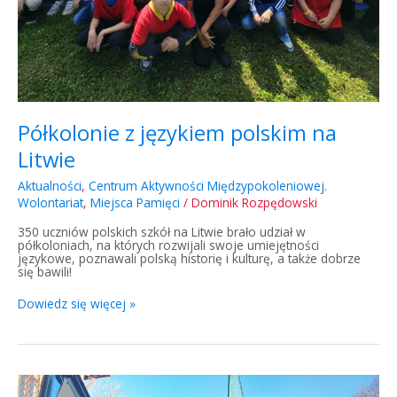
Półkolonie z językiem polskim na
Litwie
Aktualności
,
Centrum Aktywności Międzypokoleniowej.
Wolontariat
,
Miejsca Pamięci
/
Dominik Rozpędowski
350 uczniów polskich szkół na Litwie brało udział w
półkoloniach, na których rozwijali swoje umiejętności
językowe, poznawali polską historię i kulturę, a także dobrze
się bawili!
Dowiedz się więcej »
Już
ponad