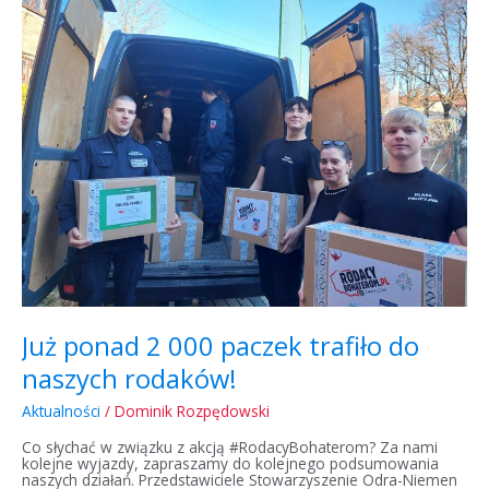
2
000
paczek
trafiło
do
naszych
rodaków!
Już ponad 2 000 paczek trafiło do
naszych rodaków!
Aktualności
/
Dominik Rozpędowski
Co słychać w związku z akcją #RodacyBohaterom? Za nami
kolejne wyjazdy, zapraszamy do kolejnego podsumowania
naszych działań. Przedstawiciele Stowarzyszenie Odra-Niemen