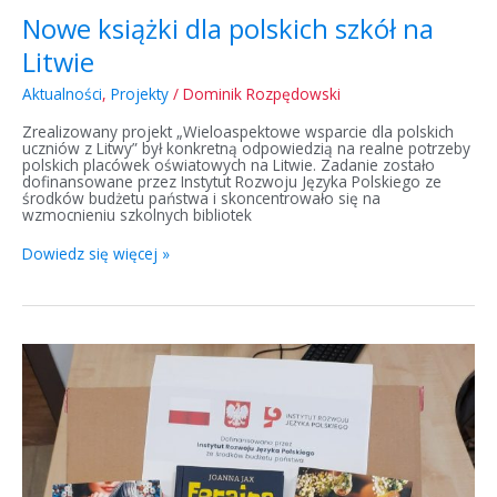
Nowe książki dla polskich szkół na
Litwie
Aktualności
,
Projekty
/
Dominik Rozpędowski
Zrealizowany projekt „Wieloaspektowe wsparcie dla polskich
uczniów z Litwy” był konkretną odpowiedzią na realne potrzeby
polskich placówek oświatowych na Litwie. Zadanie zostało
dofinansowane przez Instytut Rozwoju Języka Polskiego ze
środków budżetu państwa i skoncentrowało się na
wzmocnieniu szkolnych bibliotek
Dowiedz się więcej »
Wsparcie
sieci
polskich
bibliotek
na
Litwie