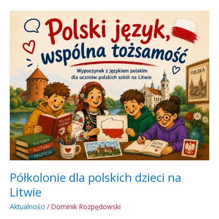
Półkolonie
dla
polskich
dzieci
na
Litwie
Półkolonie dla polskich dzieci na
Litwie
Aktualności
/
Dominik Rozpędowski