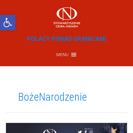
Przejdź
do
treści
Otwórz pasek narzędzi
POLACY PONAD GRANICAMI
MENU
BożeNarodzenie
Życzenia
świąteczne