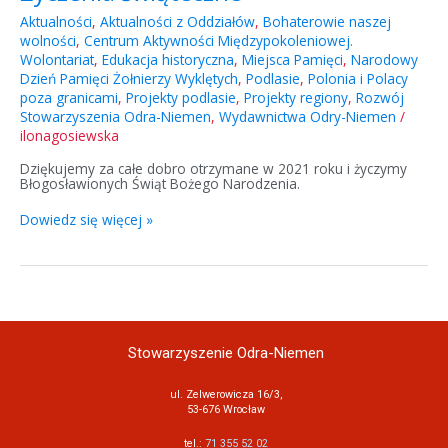
Aktualności
,
Aktualności z Oddziałów
,
Bohaterowie naszej
wolności
,
Centrum Aktywności Międzypokoleniowej.
Wolontariat
,
Edukacja historyczna
,
Miejsca Pamięci
,
Narodowy
Dzień Pamięci Żołnierzy Wyklętych
,
Podlasie
,
Polonia i Polacy
poza granicami
,
Projekty podlasie
,
Projekty regiony
,
Rozwój
Stowarzyszenia Odra-Niemen
,
Wydawnictwa Odry-Niemen
/
ilonagosiewska
Dziękujemy za całe dobro otrzymane w 2021 roku i życzymy
Błogosławionych Świąt Bożego Narodzenia.
Dowiedz się więcej »
Stowarzyszenie Odra-Niemen
ul. Zelwerowicza 16/3,
53-676 Wrocław
tel.:
71 355 52 02