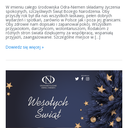
W imieniu całego środowiska Odra-Niemen składamy życzenia
spokojnych, szczęśliwych Świąt Bożego Narodzenia. Oby
przyszły rok był dla nas wszystkich łaskawy, pełen dobrych
wydarzeń i spotkań, zarówno w Polsce jak i poza jej granicami.
Oby zdrowie nam dopisało i zapanował pokój. Wszystkim
przyjaciołom, darczyńcom, wolontariuszom, Rodakom z
różnych stron świata dziękujemy za współpracę, wspaniałą
przyjaźń, zaangażowanie. Szczególne miejsce w […]
Dowiedz się więcej »
Życzenia
świąteczne