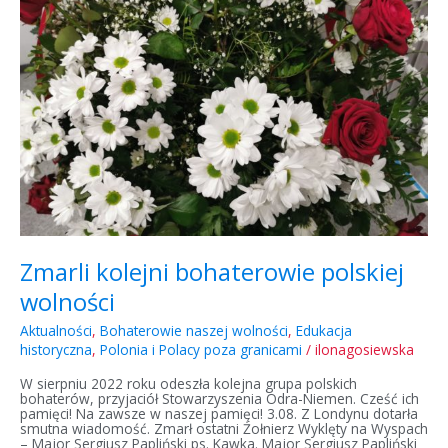
Zmarli kolejni bohaterowie polskiej
wolności
Aktualności
,
Bohaterowie naszej wolności
,
Edukacja
historyczna
,
Polonia i Polacy poza granicami
/
ilonagosiewska
W sierpniu 2022 roku odeszła kolejna grupa polskich
bohaterów, przyjaciół Stowarzyszenia Odra-Niemen. Cześć ich
pamięci! Na zawsze w naszej pamięci! 3.08. Z Londynu dotarła
smutna wiadomość. Zmarł ostatni Żołnierz Wyklęty na Wyspach
– Major Sergiusz Papliński ps. Kawka. Major Sergiusz Papliński