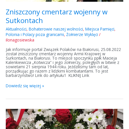
Zniszczony cmentarz wojenny w
Sutkontach
Aktualności
,
Bohaterowie naszej wolności
,
Miejsca Pamięci
,
Polonia i Polacy poza granicami
,
Żołnierze Wyklęci
/
ilonagosiewska
Jak informuje portal Związek Polaków na Białorusi, 25.08.2022
został zniszczony cmentarz wojenny Armii Krajowej w
Surkontach, na Białorusi. To miejsce spoczynku ppłk Macieja
Kalenkiewicza „Kotwicza” i jego żołnierzy, poległych w bitwie z
sowietami 21 sierpnia 1944 roku. Jeździliśmy tam od lat,
porządkując go razem z lidzkimi kombatantami. To jest
barbarzyństwo! Link do artykułu1 KLIKNIJ Link
Dowiedz się więcej »
Zmarli
kolejni
bohaterowie
polskiej
wolności