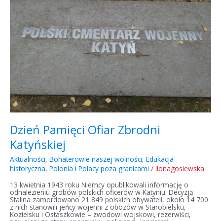
Dzień Pamięci Ofiar Zbrodni
Katyńskiej
Aktualności
,
Bohaterowie naszej wolności
,
Edukacja
historyczna
,
Polonia i Polacy poza granicami
/
ilonagosiewska
13 kwietnia 1943 roku Niemcy opublikowali informację o
odnalezieniu grobów polskich oficerów w Katyniu. Decyzją
Stalina zamordowano 21 849 polskich obywateli, około 14 700
z nich stanowili jeńcy wojenni z obozów w Starobielsku,
Kozielsku i Ostaszkowie – zwodowi wojskowi, rezerwiści,