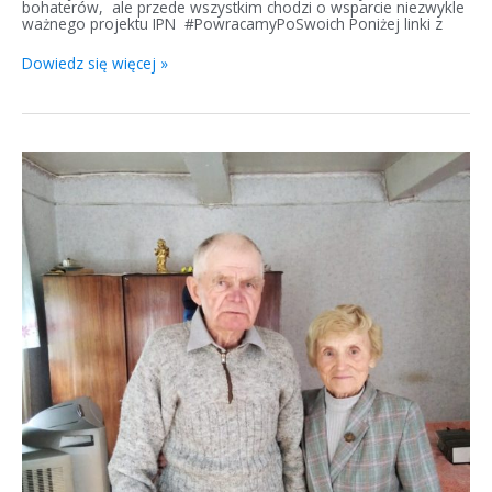
bohaterów, ale przede wszystkim chodzi o wsparcie niezwykle
ważnego projektu IPN #PowracamyPoSwoich Poniżej linki z
Dowiedz się więcej »
Urodziny
kombatanta
z
Grodna