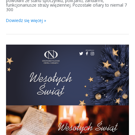
powołani ze stanu spoczynku, policjanci, żandarmi,
funkcjonariusze straży więziennej. Pozostałe ofiary to niemal 7
300
Dowiedz się więcej »
Życzenia
świąteczne