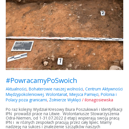
#PowracamyPoSwoich
Aktualności
,
Bohaterowie naszej wolności
,
Centrum Aktywności
Międzypokoleniowej. Wolontariat
,
Miejsca Pamięci
,
Polonia i
Polacy poza granicami
,
Żołnierze Wyklęci
/
ilonagosiewska
Po raz kolejny Wydział Kresowy Biura Poszukiwań i Identyfikacji
IPN prowadzi prace na Litwie. Wolontariusze Stowarzyszenia
Odra-Niemen, od 1-31.07.2022 (I etap) wspierają swoją pracą
IPN i w różnych zespołach pracują przez cały lipiec. Mamy
nadzieję na sukces i znalezienie szczątków naszych