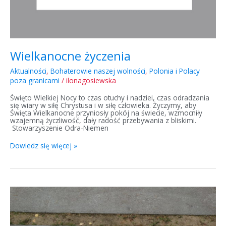
Wielkanocne życzenia
Aktualności
,
Bohaterowie naszej wolności
,
Polonia i Polacy
poza granicami
/
ilonagosiewska
Święto Wielkiej Nocy to czas otuchy i nadziei, czas odradzania
się wiary w siłę Chrystusa i w siłę człowieka. Życzymy, aby
Święta Wielkanocne przyniosły pokój na świecie, wzmocniły
wzajemną życzliwość, dały radość przebywania z bliskimi.
Stowarzyszenie Odra-Niemen
Dowiedz się więcej »
Dzień
Pamięci
Ofiar
Zbrodni
Katyńskiej