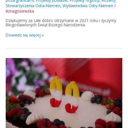
poza granicami
,
Projekty podlasie
,
Projekty regiony
,
Rozwój
Stowarzyszenia Odra-Niemen
,
Wydawnictwa Odry-Niemen
/
ilonagosiewska
Dziękujemy za całe dobro otrzymane w 2021 roku i życzymy
Błogosławionych Świąt Bożego Narodzenia.
Dowiedz się więcej »
99
lat
kończy
Wanda
Kiałka!