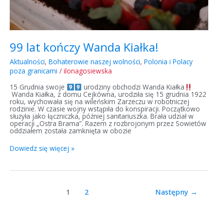
99 lat kończy Wanda Kiałka!
Aktualności
,
Bohaterowie naszej wolności
,
Polonia i Polacy
poza granicami
/
ilonagosiewska
15 Grudnia swoje
urodziny obchodzi Wanda Kiałka
Wanda Kiałka, z domu Cejkówna, urodziła się 15 grudnia 1922
roku, wychowała się na wileńskim Zarzeczu w robotniczej
rodzinie. W czasie wojny wstąpiła do konspiracji. Początkowo
służyła jako łączniczka, później sanitariuszka. Brała udział w
operacji „Ostra Brama”. Razem z rozbrojonym przez Sowietów
oddziałem została zamknięta w obozie
Dowiedz się więcej »
1
2
Następny
→