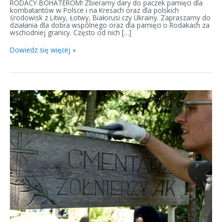
RODACY-BOHATEROM! Zbieramy dary do paczek pamięci dla
kombatantów w Polsce i na Kresach oraz dla polskich
środowisk z Litwy, Łotwy, Białorusi czy Ukrainy. Zapraszamy do
działania dla dobra wspólnego oraz dla pamięci o Rodakach za
wschodniej granicy. Często od nich […]
Dowiedz się więcej »
Zniszczony
cmentarz
wojenny
w
Sutkontach