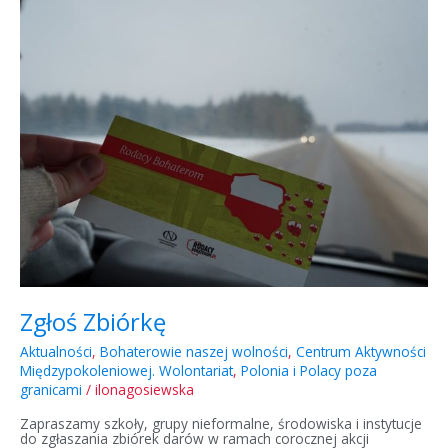
Zbiórkę
Zgłoś Zbiórkę
Aktualności
,
Bohaterowie naszej wolności
,
Centrum Aktywności
Międzypokoleniowej. Wolontariat
,
Polonia i Polacy poza
granicami
/
ilonagosiewska
Zapraszamy szkoły, grupy nieformalne, środowiska i instytucje
do zgłaszania zbiórek darów w ramach corocznej akcji