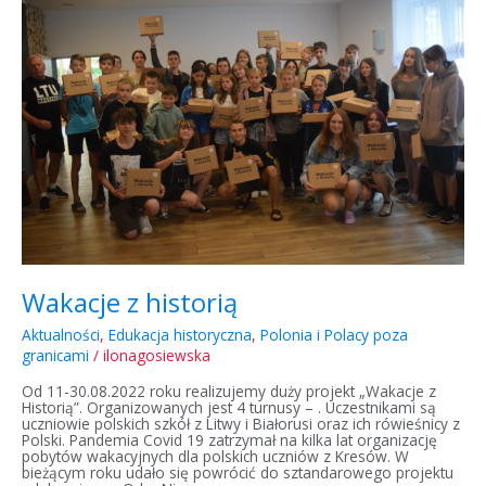
historią
Wakacje z historią
Aktualności
,
Edukacja historyczna
,
Polonia i Polacy poza
granicami
/
ilonagosiewska
Od 11-30.08.2022 roku realizujemy duży projekt „Wakacje z
Historią”. Organizowanych jest 4 turnusy – . Uczestnikami są
uczniowie polskich szkół z Litwy i Białorusi oraz ich rówieśnicy z
Polski. Pandemia Covid 19 zatrzymał na kilka lat organizację
pobytów wakacyjnych dla polskich uczniów z Kresów. W
bieżącym roku udało się powrócić do sztandarowego projektu