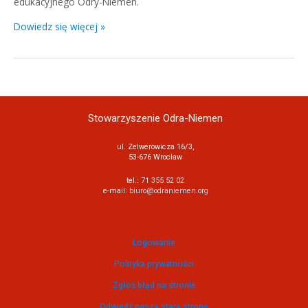
edukacyjnego Odry-Niemen.
Dowiedz się więcej »
Stowarzyszenie Odra-Niemen
ul. Zelwerowicza 16/3,
53-676 Wrocław
tel.:
71 355 52 02
e-mail:
biuro@odraniemen.org
Logowanie
Polityka prywatności
Zgłoś błąd na stronie
Odwiedź naszą starą stronę