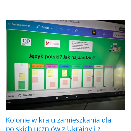
Kolonie
w
kraju
zamieszkania
dla
polskich
uczniów
z
Ukrainy
i
z
Mołdawii
Kolonie w kraju zamieszkania dla
polskich uczniów z Ukrainy i z