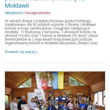
Mołdawii
Aktualności
/
ilonagosiewska
W ramach dotacji z Instytutu Rozwoju Języka Polskiego,
zrealizowano dla 90 polskich uczniów z Ukrainy i Mołdawii
kolonie w kraju zamieszkania. Osiągnięto następujące
rezultaty: 1/ Realizacja 2 turnusów, 7-dniowych kolonii, na
Ukrainie (14 dni) oraz 1 kolonii w Mołdawii (10 dni)2/ Udział
Beneficjentów w 2 wyprawach krajoznawczych podczas
organizowanej kolonii w Mołdawii (Kiszyniów, Dniepr) oraz
Dowiedz się więcej »
Język
Polski?
Jak
najbardziej!