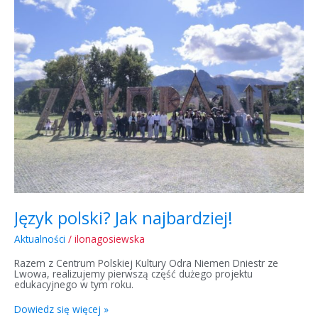
Jak
najbardziej!
Język polski? Jak najbardziej!
Aktualności
/
ilonagosiewska
Razem z Centrum Polskiej Kultury Odra Niemen Dniestr ze
Lwowa, realizujemy pierwszą część dużego projektu
edukacyjnego w tym roku.
Dowiedz się więcej »