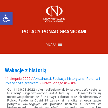
Przejdź
do
treści
Otwórz pasek narzędzi
POLACY PONAD GRANICAMI
MENU
Wakacje z historią
11 sierpnia 2022
/
Aktualności
,
Edukacja historyczna
,
Polonia i
Polacy poza granicami
/ Przez
ilonagosiewska
Od 11-30.08.2022 roku realizujemy duży projekt
„Wakacje z
Historią”
. Organizowanych jest 4 turnusy – . Uczestnikami są
uczniowie polskich szkół z Litwy i Białorusi oraz ich rówieśnicy z
Polski. Pandemia Covid 19 zatrzymał na kilka lat organizację
pobytów wakacyjnych dla polskich uczniów z Kresów. W
bieżącym roku udało się powrócić do sztandarowego projektu