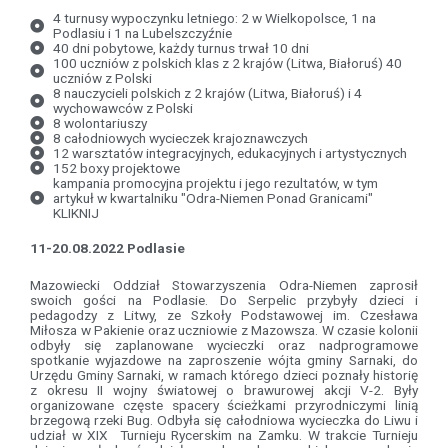
4 turnusy wypoczynku letniego: 2 w Wielkopolsce, 1 na
Podlasiu i 1 na Lubelszczyźnie
40 dni pobytowe, każdy turnus trwał 10 dni
100 uczniów z polskich klas z 2 krajów (Litwa, Białoruś) 40
uczniów z Polski
8 nauczycieli polskich z 2 krajów (Litwa, Białoruś) i 4
wychowawców z Polski
8 wolontariuszy
8 całodniowych wycieczek krajoznawczych
12 warsztatów integracyjnych, edukacyjnych i artystycznych
152 boxy projektowe
kampania promocyjna projektu i jego rezultatów, w tym
artykuł w kwartalniku "Odra-Niemen Ponad Granicami"
KLIKNIJ
11-20.08.2022 Podlasie
Mazowiecki Oddział Stowarzyszenia Odra-Niemen zaprosił
swoich gości na Podlasie. Do Serpelic przybyły dzieci i
pedagodzy z Litwy, ze Szkoły Podstawowej im. Czesława
Miłosza w Pakienie oraz uczniowie z Mazowsza. W czasie kolonii
odbyły się zaplanowane wycieczki oraz nadprogramowe
spotkanie wyjazdowe na zaproszenie wójta gminy Sarnaki, do
Urzędu Gminy Sarnaki, w ramach którego dzieci poznały historię
z okresu II wojny światowej o brawurowej akcji V-2. Były
organizowane częste spacery ścieżkami przyrodniczymi linią
brzegową rzeki Bug. Odbyła się całodniowa wycieczka do Liwu i
udział w XIX Turnieju Rycerskim na Zamku. W trakcie Turnieju