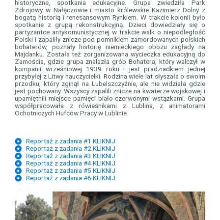
historyczne, spotkania edukacyjne. Grupa zwiedziła Park
Zdrojowy w Nałęczowie i miasto królewskie Kazimierz Dolny z
bogatą historią i renesansowym Rynkiem. W trakcie kolonii było
spotkanie z grupą rekonstrukcyjną. Dzieci dowiedziały się o
partyzantce antykomunistycznej w trakcie walk o niepodległość
Polski i zapaliły znicze pod pomnikiem zamordowanych polskich
bohaterów, poznały historię niemieckiego obozu zagłady na
Majdanku. Została też zorganizowana wycieczka edukacyjną do
Zamościa, gdzie grupa znalazła grób Bohatera, który walczył w
kompanii wrześniowej 1939 roku i jest pradziadkiem jednej
przybyłej z Litwy nauczycielki. Rodzina wiele lat słyszała o swoim
przodku, który zginął na Lubelszczyźnie, ale nie widziała gdzie
jest pochowany. Wszyscy zapalili znicze na kwaterze wojskowej i
upamiętnili miejsce pamięci biało-czerwonymi wstążkami. Grupa
współpracowała z rówieśnikami z Lublina, z animatorami
Ochotniczych Hufców Pracy w Lublinie.
Reportaż z zadania #1 KLIKNIJ
Reportaż z zadania #2 KLIKNIJ
Reportaż z zadania #3 KLIKNIJ
Reportaż z zadania #4 KLIKNIJ
Reportaż z zadania #5 KLIKNIJ
Reportaż z zadania #6 KLIKNIJ