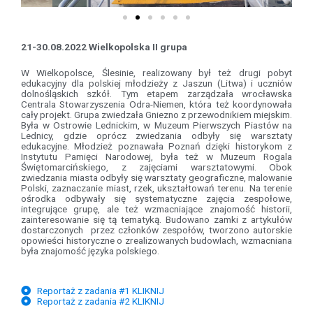
21-30.08.2022 Wielkopolska II grupa
W Wielkopolsce, Ślesinie, realizowany był też drugi pobyt
edukacyjny dla polskiej młodzieży z Jaszun (Litwa) i uczniów
dolnośląskich szkół. Tym etapem zarządzała wrocławska
Centrala Stowarzyszenia Odra-Niemen, która też koordynowała
cały projekt. Grupa zwiedzała Gniezno z przewodnikiem miejskim.
Była w Ostrowie Lednickim, w Muzeum Pierwszych Piastów na
Lednicy, gdzie oprócz zwiedzania odbyły się warsztaty
edukacyjne. Młodzież poznawała Poznań dzięki historykom z
Instytutu Pamięci Narodowej, była też w Muzeum Rogala
Świętomarcińskiego, z zajęciami warsztatowymi. Obok
zwiedzania miasta odbyły się warsztaty geograficzne, malowanie
Polski, zaznaczanie miast, rzek, ukształtowań terenu. Na terenie
ośrodka odbywały się systematyczne zajęcia zespołowe,
integrujące grupę, ale też wzmacniające znajomość historii,
zainteresowanie się tą tematyką. Budowano zamki z artykułów
dostarczonych przez członków zespołów, tworzono autorskie
opowieści historyczne o zrealizowanych budowlach, wzmacniana
była znajomość języka polskiego.
Reportaż z zadania #1 KLIKNIJ
Reportaż z zadania #2 KLIKNIJ