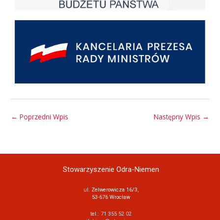
←
Poprzedni Wpis
Następny Wpis
→
Stowarzyszenie Odra-Niemen
ul. Zelwerowicza 16/3,
53-676 Wrocław
tel.:
71 355 52 02