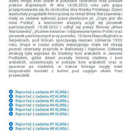
dzieci mogły brać udział w pokazach rycerskich oraz pokazie
ptaków drapieżnych. W dniu 14.08.2022 roku cała grupa
przygotowywała się do obchodów dnia Wojska Polskiego. Dzieci
wysłuchały pogadanki historycznej na temat Bitwy Warszawskiej i
miały za zadanie wykonać prace plastyczne pt. „Czym jest dla
mnie Polska”, a wieczorem wszyscy uczyli się piosenek
patriotycznych. 15.08.2022 r odbył się pokaz filmowy „Bitwa
Warszawska”, złożenie kwiatów i odśpiewanie hymnu Polski oraz
piosenek patriotycznych przy pomniku 10-lecia Niepodległości w
Serpelicach, pod którym spoczywają nieznani żołnierze 1920
roku. Grupa w czasie pobytu wakacyjnego miała też okazję
poznać rezerwaty przyrody w Białowieży i Hajnówce. Ciekawą
atrakcją była wyprawa do Stadniny koni arabskich w Janowie
Podlaskim, gdzie dzieci poznały historię stadniny i koni
arabskich, uczestniczyły w pokazie koni arabskich oraz w
spacerze po stadninie, w trakcie którego mogły mieć
bezpośredni kontakt z końmi pod czujnym okiem Pani
przewodnik.
Reportaż z zadania #1 KLIKNIJ
Reportaż z zadania #2 KLIKNIJ
Reportaż z zadania #3 KLIKNIJ
Reportaż z zadania #4 KLIKNIJ
Reportaż z zadania #5 KLIKNIJ
Reportaż z zadania #6 KLIKNIJ
Reportaż z zadania #7 KLIKNIJ
Reportaż z zadania #8 KLIKNIJ