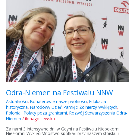
na
Festiwalu
NNW
Odra-Niemen na Festiwalu NNW
Aktualności
,
Bohaterowie naszej wolności
,
Edukacja
historyczna
,
Narodowy Dzień Pamięci Żołnierzy Wyklętych
,
Polonia i Polacy poza granicami
,
Rozwój Stowarzyszenia Odra-
Niemen
/
ilonagosiewska
Za nami 3 intensywne dni w Gdyni na Festiwalu Niepokorni
Niezłomni Wyklęci.Mnóstwo spotkań przy naszym stoisku i