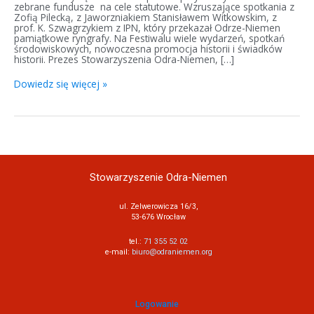
zebrane fundusze na cele statutowe. Wzruszające spotkania z
Zofią Pilecką, z Jaworzniakiem Stanisławem Witkowskim, z
prof. K. Szwagrzykiem z IPN, który przekazał Odrze-Niemen
pamiątkowe ryngrafy. Na Festiwalu wiele wydarzeń, spotkań
środowiskowych, nowoczesna promocja historii i świadków
historii. Prezes Stowarzyszenia Odra-Niemen, […]
Dowiedz się więcej »
Stowarzyszenie Odra-Niemen
ul. Zelwerowicza 16/3,
53-676 Wrocław
tel.:
71 355 52 02
e-mail:
biuro@odraniemen.org
Logowanie