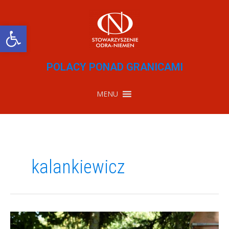
Przejdź
do
treści
Otwórz pasek narzędzi
POLACY PONAD GRANICAMI
MENU
kalankiewicz
Zniszczony
cmentarz