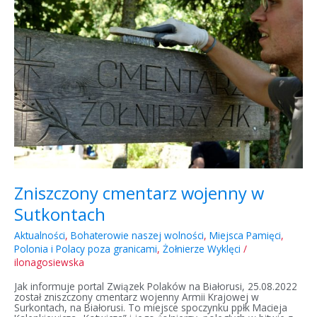
wojenny
w
Sutkontach
Zniszczony cmentarz wojenny w
Sutkontach
Aktualności
,
Bohaterowie naszej wolności
,
Miejsca Pamięci
,
Polonia i Polacy poza granicami
,
Żołnierze Wyklęci
/
ilonagosiewska
Jak informuje portal Związek Polaków na Białorusi, 25.08.2022
został zniszczony cmentarz wojenny Armii Krajowej w
Surkontach, na Białorusi. To miejsce spoczynku ppłk Macieja