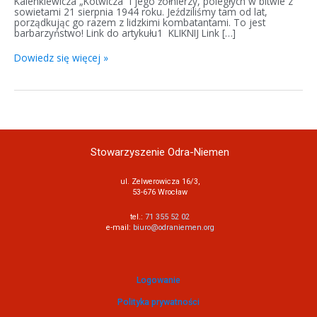
Kalenkiewicza „Kotwicza” i jego żołnierzy, poległych w bitwie z
sowietami 21 sierpnia 1944 roku. Jeździliśmy tam od lat,
porządkując go razem z lidzkimi kombatantami. To jest
barbarzyństwo! Link do artykułu1 KLIKNIJ Link […]
Dowiedz się więcej »
Stowarzyszenie Odra-Niemen
ul. Zelwerowicza 16/3,
53-676 Wrocław
tel.:
71 355 52 02
e-mail:
biuro@odraniemen.org
Logowanie
Polityka prywatności