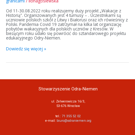
granicami
/
ilonagosiewska
Od 11-30.08.2022 roku realizujemy duży projekt „Wakacje z
Historią”. Organizowanych jest 4 turnusy – . Uczestnikami są
uczniowie polskich szkół z Litwy i Białorusi oraz ich rówieśnicy z
Polski. Pandemia Covid 19 zatrzymał na kilka lat organizację
pobytów wakacyjnych dla polskich uczniów z Kresów. W
bieżącym roku udało się powrócić do sztandarowego projektu
edukacyjnego Odry-Niemen.
Dowiedz się więcej »
Stowarzyszenie Odra-Niemen
ul. Zelwerowicza 16/3,
53-676 Wrocław
tel.:
71 355 52 02
e-mail:
biuro@odraniemen.org