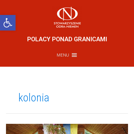
Przejdź
do
treści
Otwórz pasek narzędzi
POLACY PONAD GRANICAMI
MENU
kolonia
Język
Polski?