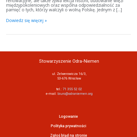
renowacyjne, ale także żywa lekcja historii, budowanie więzi
międzypokoleniowych oraz wspólna odpowiedzialność za
pamięć o tych, którzy walczyli o wolną Polskę. Jednym z […]
Dowiedz się więcej »
Stowarzyszenie Odra-Niemen
ul. Zelwerowicza 16/3,
53-676 Wrocław
tel.:
71 355 52 02
e-mail:
biuro@odraniemen.org
Logowanie
Polityka prywatności
Zgłoś błąd na stronie