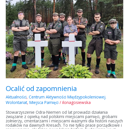
zapomnienia
Ocalić od zapomnienia
Aktualności
,
Centrum Aktywności Międzypokoleniowej.
Wolontariat
,
Miejsca Pamięci
/
ilonagosiewska
Stowarzyszenie Odra-Niemen od lat prowadzi działania
związane z opieką nad polskimi miejscami pamięci, grobami
żołnierzy, cmentarzami i miejscami ważnymi dla historii naszych
rodaków na dawnych Kresach. To nie tylko prace porządkowe i