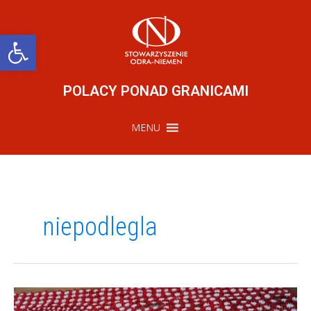
Przejdź
do
treści
Otwórz pasek narzędzi
POLACY PONAD GRANICAMI
MENU
niepodlegla
Dzień
Niepodległości