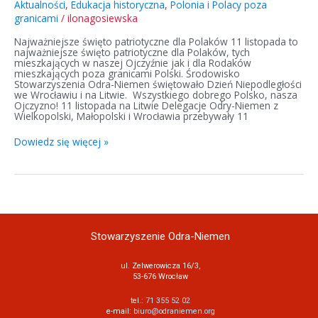
Aktualności
,
Edukacja historyczna
,
Polonia i Polacy poza
granicami
/
ilonagosiewska
Najważniejsze święto patriotyczne dla Polaków 11 listopada to
najważniejsze święto patriotyczne dla Polaków, tych
mieszkających w naszej Ojczyźnie jak i dla Rodaków
mieszkających poza granicami Polski. Środowisko
Stowarzyszenia Odra-Niemen świętowało Dzień Niepodległości
we Wrocławiu i na Litwie. Wszystkiego dobrego Polsko, nasza
Ojczyzno! 11 listopada na Litwie Delegacje Odry-Niemen z
Wielkopolski, Małopolski i Wrocławia przebywały 11
Dowiedz się więcej »
Stowarzyszenie Odra-Niemen
ul. Zelwerowicza 16/3,
53-676 Wrocław
tel.:
71 355 52 02
e-mail:
biuro@odraniemen.org