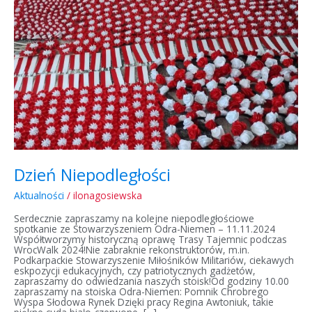
Dzień Niepodległości
Aktualności
/
ilonagosiewska
Serdecznie zapraszamy na kolejne niepodległościowe
spotkanie ze Stowarzyszeniem Odra-Niemen – 11.11.2024
Współtworzymy historyczną oprawę Trasy Tajemnic podczas
WrocWalk 2024!Nie zabraknie rekonstruktorów, m.in.
Podkarpackie Stowarzyszenie Miłośników Militariów, ciekawych
eskpozycji edukacyjnych, czy patriotycznych gadżetów,
zapraszamy do odwiedzania naszych stoisk!Od godziny 10.00
zapraszamy na stoiska Odra-Niemen: Pomnik Chrobrego
Wyspa Słodowa Rynek Dzięki pracy Regina Awtoniuk, takie