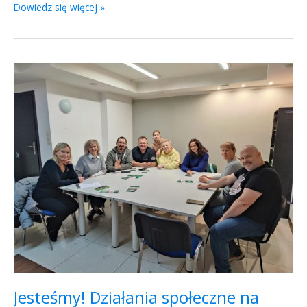
Dowiedz się więcej »
Jesteśmy!
Działania
społeczne
na
Podlasiu
Jesteśmy! Działania społeczne na