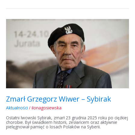
Zmarł
Grzegorz
Wiwer
–
Sybirak
Zmarł Grzegorz Wiwer – Sybirak
Aktualności
/
ilonagosiewska
Ostatni lwowski Sybirak, zmarł 23 grudnia 2025 roku po ciężkiej
chorobie. Był świadkiem historii, zesłańcem oraz aktywnie
pielęgnował pamięć o losach Polaków na Syberii.