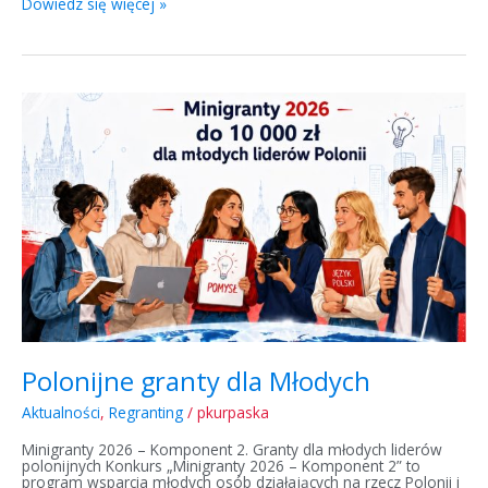
Dowiedz się więcej »
Polonijne
granty
dla
Młodych
Polonijne granty dla Młodych
Aktualności
,
Regranting
/
pkurpaska
Minigranty 2026 – Komponent 2. Granty dla młodych liderów
polonijnych Konkurs „Minigranty 2026 – Komponent 2” to
program wsparcia młodych osób działających na rzecz Polonii i