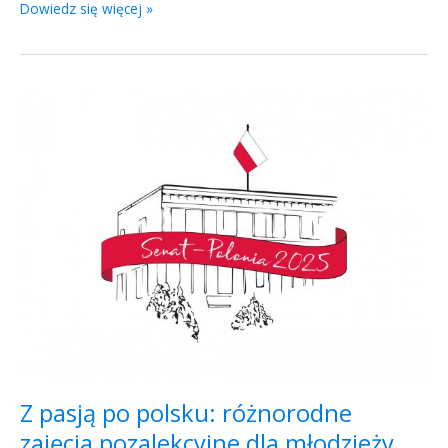
Dowiedz się więcej »
Z
pasją
po
polsku:
różnorodne
zajęcia
pozalekcyjne
dla
młodzieży
Z pasją po polsku: różnorodne
zajęcia pozalekcyjne dla młodzieży