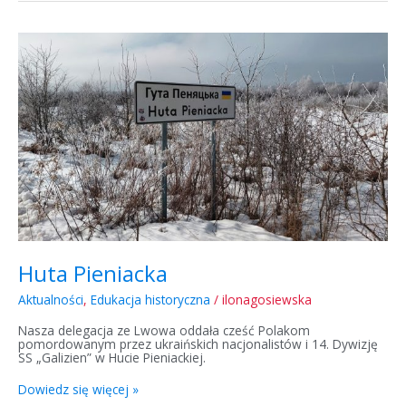
Huta
Pieniacka
Huta Pieniacka
Aktualności
,
Edukacja historyczna
/
ilonagosiewska
Nasza delegacja ze Lwowa oddała cześć Polakom
pomordowanym przez ukraińskich nacjonalistów i 14. Dywizję
SS „Galizien” w Hucie Pieniackiej.
Dowiedz się więcej »