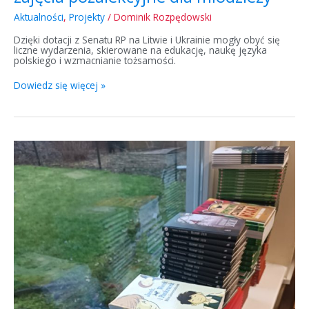
Aktualności
,
Projekty
/
Dominik Rozpędowski
Dzięki dotacji z Senatu RP na Litwie i Ukrainie mogły obyć się
liczne wydarzenia, skierowane na edukację, naukę języka
polskiego i wzmacnianie tożsamości.
Dowiedz się więcej »
Nowe
książki
dla
polskich
szkół
na
Litwie