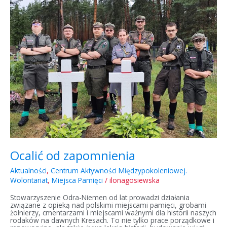
zapomnienia
Ocalić od zapomnienia
Aktualności
,
Centrum Aktywności Międzypokoleniowej.
Wolontariat
,
Miejsca Pamięci
/
ilonagosiewska
Stowarzyszenie Odra-Niemen od lat prowadzi działania
związane z opieką nad polskimi miejscami pamięci, grobami
żołnierzy, cmentarzami i miejscami ważnymi dla historii naszych
rodaków na dawnych Kresach. To nie tylko prace porządkowe i