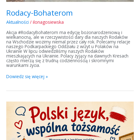
Rodacy-Bohaterom
Aktualności
/
ilonagosiewska
Akcja #RodacyBohaterom ma edycję bożonarodzeniową i
wielkanocną, ale w rzeczywistości dary dla naszych Rodaków
na Wschodzie wozimy niemal przez cały rok. Polecamy relacje
naszego Podkarpackiego Oddziału z wizyt u Polaków na
Ukrainie W lipcu odwiedziliśmy naszych Rodaków
mieszkających na Ukrainie. Polacy żyjący na dawnych Kresach
często mierzą się z trudną codziennością i skromnymi
warunkami życia.
Dowiedz się więcej »
Półkolonie
dla
polskich
dzieci
na
Litwie