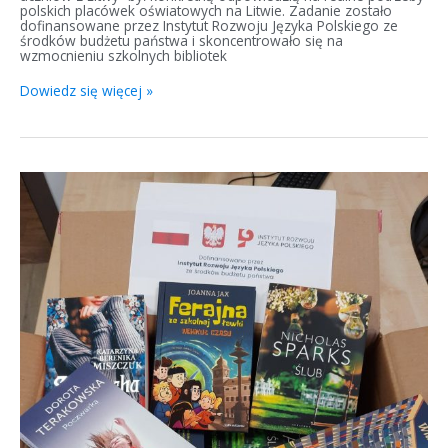
polskich placówek oświatowych na Litwie. Zadanie zostało
dofinansowane przez Instytut Rozwoju Języka Polskiego ze
środków budżetu państwa i skoncentrowało się na
wzmocnieniu szkolnych bibliotek
Dowiedz się więcej »
Wsparcie
sieci
polskich
bibliotek
na
Litwie