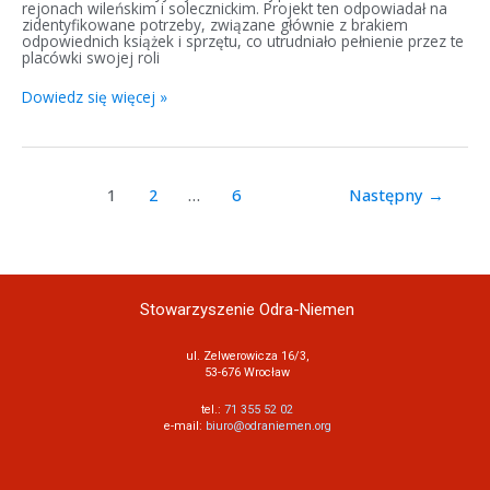
rejonach wileńskim i solecznickim. Projekt ten odpowiadał na
zidentyfikowane potrzeby, związane głównie z brakiem
odpowiednich książek i sprzętu, co utrudniało pełnienie przez te
placówki swojej roli
Dowiedz się więcej »
1
2
…
6
Następny
→
Stowarzyszenie Odra-Niemen
ul. Zelwerowicza 16/3,
53-676 Wrocław
tel.:
71 355 52 02
e-mail:
biuro@odraniemen.org