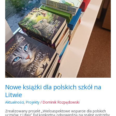
Nowe książki dla polskich szkół na
Litwie
Aktualności
,
Projekty
/
Dominik Rozpędowski
Zrealizowany projekt „Wieloaspektowe wsparcie dla polskich
uczniów z Litwy” był konkretną odpowiedzią na realne potrzeby