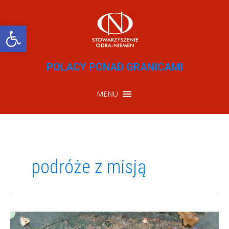
Przejdź
do
treści
Otwórz pasek narzędzi
POLACY PONAD GRANICAMI
MENU
podróże z misją
Zaduszki
Kresowe