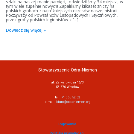
szlaki na naszej mapie pamięci, odwiedziliśmy 34 miejsca, w
tym wiele zupełnie nowych! Zapaliliśmy kilkaset zniczy na
polskich grobach z najróżniejszych okresów naszej historii.
Począwszy od Powstańców Listopadowych i Styczniowych,
przez groby polskich legionistów z […]
Dowiedz się więcej »
Stowarzyszenie Odra-Niemen
ul. Zelwerowicza 16/3,
53-676 Wrocław
tel.:
71 355 52 02
e-mail:
biuro@odraniemen.org
Logowanie
Polityka prywatności