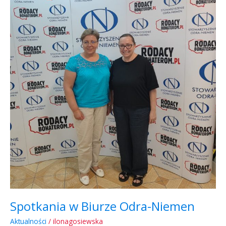
Biurze
Odra-
Niemen
Spotkania w Biurze Odra-Niemen
Aktualności
/
ilonagosiewska