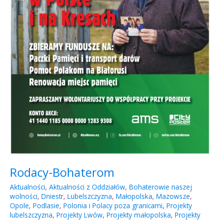
Rodacy-Bohaterom
Aktualności
,
Aktualności z Oddziałów
,
Bohaterowie naszej
wolności
,
Dniestr
,
Lubelszczyzna
,
Małopolska
,
Mazowsze
,
Opole
,
Podlasie
,
Polonia i Polacy poza granicami
,
Projekty
lubelszczyzna
,
Projekty Lwów
,
Projekty małopolska
,
Projekty