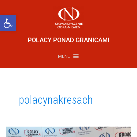
Przejdź
do
treści
Otwórz pasek narzędzi
POLACY PONAD GRANICAMI
MENU
polacynakresach
Spotkania
w