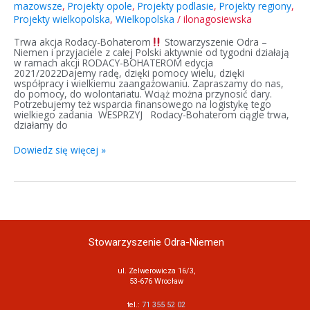
mazowsze
,
Projekty opole
,
Projekty podlasie
,
Projekty regiony
,
Projekty wielkopolska
,
Wielkopolska
/
ilonagosiewska
Trwa akcja Rodacy-Bohaterom
Stowarzyszenie Odra –
Niemen i przyjaciele z całej Polski aktywnie od tygodni działają
w ramach akcji RODACY-BOHATEROM edycja
2021/2022Dajemy radę, dzięki pomocy wielu, dzięki
współpracy i wielkiemu zaangażowaniu. Zapraszamy do nas,
do pomocy, do wolontariatu. Wciąż można przynosić dary.
Potrzebujemy też wsparcia finansowego na logistykę tego
wielkiego zadania WESPRZYJ Rodacy-Bohaterom ciągle trwa,
działamy do
Dowiedz się więcej »
Stowarzyszenie Odra-Niemen
ul. Zelwerowicza 16/3,
53-676 Wrocław
tel.:
71 355 52 02