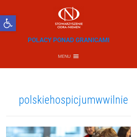
Przejdź
do
treści
Otwórz pasek narzędzi
POLACY PONAD GRANICAMI
MENU
polskiehospicjumwwilnie
Spotkanie
z