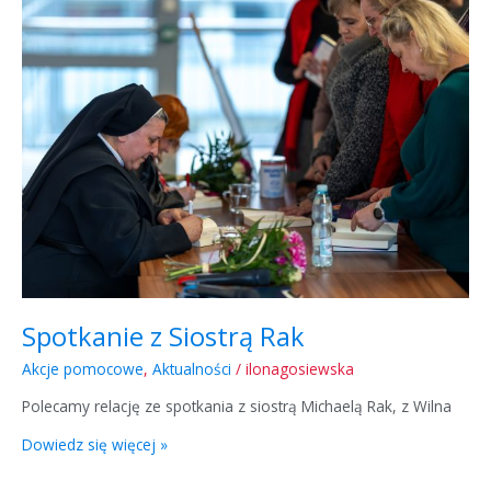
Siostrą
Rak
Spotkanie z Siostrą Rak
Akcje pomocowe
,
Aktualności
/
ilonagosiewska
Polecamy relację ze spotkania z siostrą Michaelą Rak, z Wilna
Dowiedz się więcej »