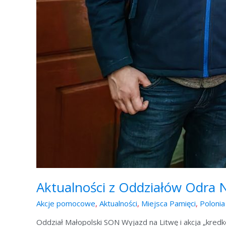
Aktualności z Oddziałów Odra
Akcje pomocowe
,
Aktualności
,
Miejsca Pamięci
,
Polonia
Oddział Małopolski SON Wyjazd na Litwę i akcja „kre