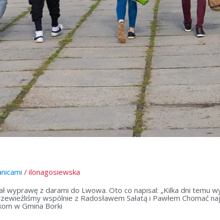
anicami
/
ilonagosiewska
wyprawę z darami do Lwowa. Oto co napisal: „Kilka dni temu wyj
zewieźliśmy wspólnie z Radosławem Sałatą i Pawłem Chomać naj
rkom w Gmina Borki