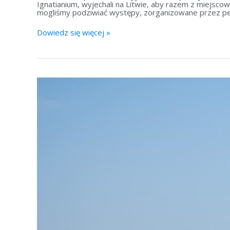
Ignatianium, wyjechali na Litwie, aby razem z miejsco
mogliśmy podziwiać występy, zorganizowane przez ped
Dowiedz się więcej »
Wyprawa
z
darami
do
Lwowa