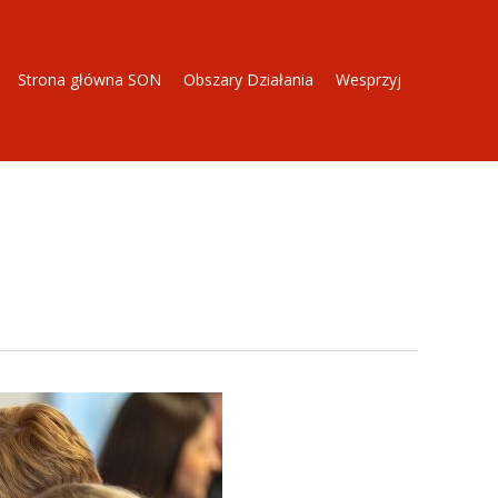
Strona główna SON
Obszary Działania
Wesprzyj