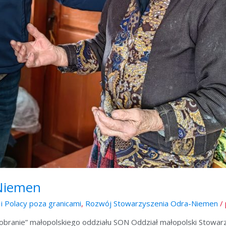
 Niemen
 i Polacy poza granicami
,
Rozwój Stowarzyszenia Odra-Niemen
/
dkobranie” małopolskiego oddziału SON Oddział małopolski Stowa