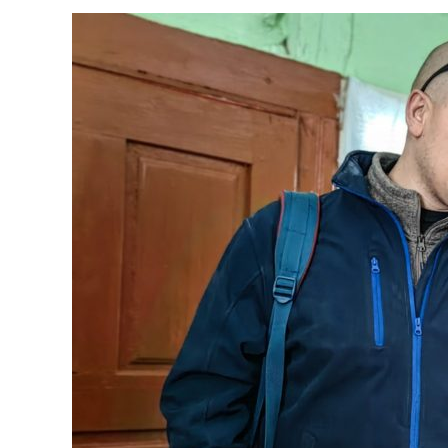
Aktualności
z
Oddziałów
Odra
Niemen