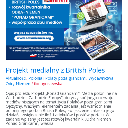
Projekt medialny z British Poles
Aktualności
,
Polonia i Polacy poza granicami
,
Wydawnictwa
Odry-Niemen
/
ilonagosiewska
Opis projektu Projekt „Ponad Granicami”. Media polonijne na
Wschodzie i Zachodzie Europy”, dotyczy spójnego rozwoju
mediów piszących na temat życia Polaków poza granicami
Ojczyzny. Ważnym elementem zadania jest wzmocnienie
polonijnego portalu British Poles, zwiększenie zakresu jego
działań, zwiększenie ilości artykułów i postów portalu. W
zadanie wpisany jest też rozwój kwartalnik „Odra Niemen
Ponad Granicami”, własna