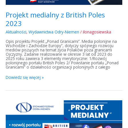
Projekt medialny z British Poles
2023
Aktualności
,
Wydawnictwa Odry-Niemen
/
ilonagosiewska
Opis projektu Projekt „Ponad Granicami”. Media polonijne na
Wschodzie i Zachodzie Europy”, dotyczy spójnego rozwoju
mediów piszących na temat życia Polaków poza granicami
Ojczyzny. Zadanie realizowane w okresie 3 lat od 2023 do
2025 roku zawiera 3 elementy merytoryczne: 1/Rozwój
polonijnego portalu British Poles 2/ Powstanie portalu „Ponad
Granicami” o działalności organizacji polonijnych z całego
Dowiedz się więcej »
Projekt
medialny
z
British
Poles