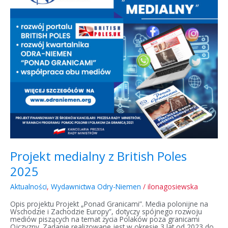
z
British
Poles
2025
Projekt medialny z British Poles
2025
Aktualności
,
Wydawnictwa Odry-Niemen
/
ilonagosiewska
Opis projektu Projekt „Ponad Granicami”. Media polonijne na
Wschodzie i Zachodzie Europy”, dotyczy spójnego rozwoju
mediów piszących na temat życia Polaków poza granicami
Ojczyzny. Zadanie realizowane jest w okresie 3 lat od 2023 do