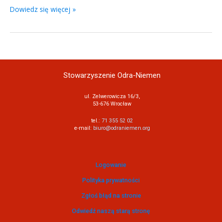
Dowiedz się więcej »
Stowarzyszenie Odra-Niemen
ul. Zelwerowicza 16/3,
53-676 Wrocław
tel.:
71 355 52 02
e-mail:
biuro@odraniemen.org
Logowanie
Polityka prywatności
Zgłoś błąd na stronie
Odwiedź naszą starą stronę