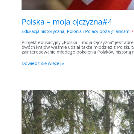
Polska – moja ojczyzna#4
Edukacja historyczna
,
Polonia i Polacy poza granicami
Projekt edukacyjny „Polska – moja Ojczyzna” jest adre
dwóch krajów weźmie udział także młodzież z Polski, 
zainteresowanie młodego pokolenia Polaków historią n
Dowiedz się więcej »
Polska
–
moja
ojczyzna#3