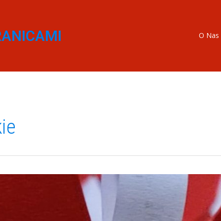
RANICAMI
O Nas
ie