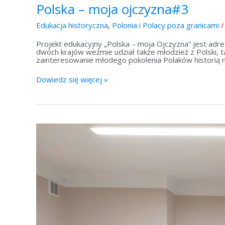
Polska – moja ojczyzna#3
Edukacja historyczna
,
Polonia i Polacy poza granicami
Projekt edukacyjny „Polska – moja Ojczyzna” jest adre
dwóch krajów weźmie udział także młodzież z Polski, 
zainteresowanie młodego pokolenia Polaków historią n
Dowiedz się więcej »
Polska
–
moja
ojczyzna#2