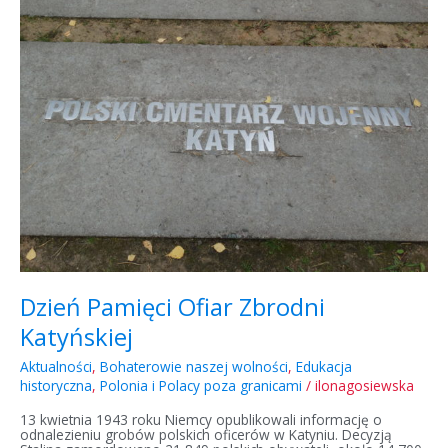
Ofiar
Zbrodni
Katyńskiej
Dzień Pamięci Ofiar Zbrodni
Katyńskiej
Aktualności
,
Bohaterowie naszej wolności
,
Edukacja
historyczna
,
Polonia i Polacy poza granicami
/
ilonagosiewska
13 kwietnia 1943 roku Niemcy opublikowali informację o
odnalezieniu grobów polskich oficerów w Katyniu. Decyzją