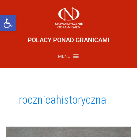
Przejdź
do
treści
Otwórz pasek narzędzi
POLACY PONAD GRANICAMI
MENU
rocznicahistoryczna
Dzień
Pamięci