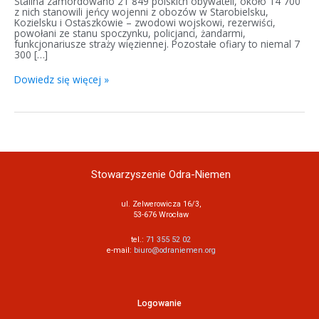
Stalina zamordowano 21 849 polskich obywateli, około 14 700
z nich stanowili jeńcy wojenni z obozów w Starobielsku,
Kozielsku i Ostaszkowie – zwodowi wojskowi, rezerwiści,
powołani ze stanu spoczynku, policjanci, żandarmi,
funkcjonariusze straży więziennej. Pozostałe ofiary to niemal 7
300 […]
Dowiedz się więcej »
Stowarzyszenie Odra-Niemen
ul. Zelwerowicza 16/3,
53-676 Wrocław
tel.:
71 355 52 02
e-mail:
biuro@odraniemen.org
Logowanie