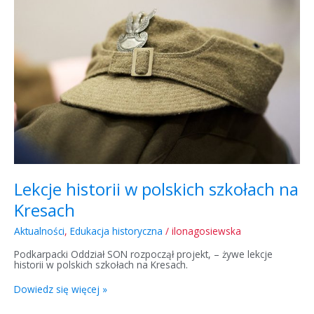
Lekcje
historii
w
polskich
szkołach
na
Kresach
Lekcje historii w polskich szkołach na
Kresach
Aktualności
,
Edukacja historyczna
/
ilonagosiewska
Podkarpacki Oddział SON rozpoczął projekt, – żywe lekcje
historii w polskich szkołach na Kresach.
Dowiedz się więcej »