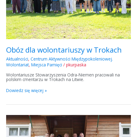
Obóz dla wolontariuszy w Trokach
Aktualności
,
Centrum Aktywności Międzypokoleniowej.
Wolontariat
,
Miejsca Pamięci
/
pkurpaska
Wolontariusze Stowarzyszenia Odra-Niemen pracowali na
polskim cmentarzu w Trokach na Litwie.
Dowiedz się więcej »
Spotkania
z
Polakami
w
Wilnie