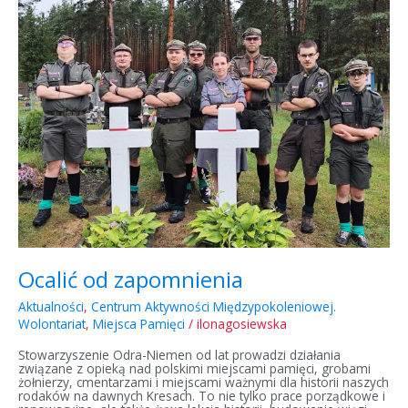
zapomnienia
Ocalić od zapomnienia
Aktualności
,
Centrum Aktywności Międzypokoleniowej.
Wolontariat
,
Miejsca Pamięci
/
ilonagosiewska
Stowarzyszenie Odra-Niemen od lat prowadzi działania
związane z opieką nad polskimi miejscami pamięci, grobami
żołnierzy, cmentarzami i miejscami ważnymi dla historii naszych
rodaków na dawnych Kresach. To nie tylko prace porządkowe i