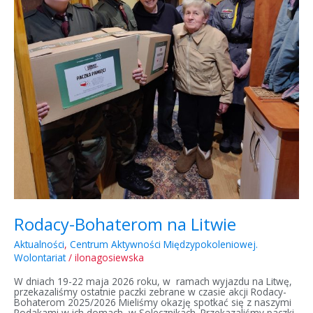
Rodacy-Bohaterom na Litwie
Aktualności
,
Centrum Aktywności Międzypokoleniowej.
Wolontariat
/
ilonagosiewska
W dniach 19-22 maja 2026 roku, w ramach wyjazdu na Litwę,
przekazaliśmy ostatnie paczki zebrane w czasie akcji Rodacy-
Bohaterom 2025/2026 Mieliśmy okazję spotkać się z naszymi
Rodakami w ich domach, w Solecznikach. Przekazaliśmy paczki