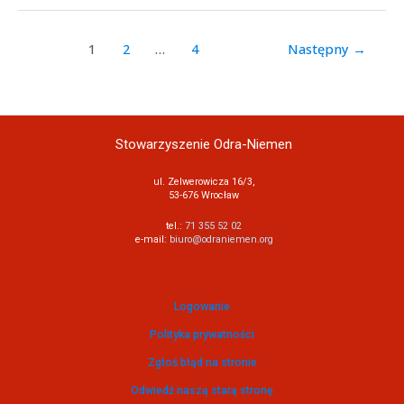
1
2
…
4
Następny
→
Stowarzyszenie Odra-Niemen
ul. Zelwerowicza 16/3,
53-676 Wrocław
tel.:
71 355 52 02
e-mail:
biuro@odraniemen.org
Logowanie
Polityka prywatności
Zgłoś błąd na stronie
Odwiedź naszą starą stronę