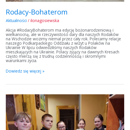
Rodacy-Bohaterom
Aktualności
/
ilonagosiewska
Akcja #RodacyBohaterom ma edycję bożonarodzeniową i
wielkanocną, ale w rzeczywistości dary dla naszych Rodaków
na Wschodzie wozimy niemal przez cały rok. Polecamy relacje
naszego Podkarpackiego Oddziału z wizyt u Polaków na
Ukrainie W lipcu odwiedziliśmy naszych Rodaków
mieszkających na Ukrainie. Polacy żyjący na dawnych Kresach
często mierzą się z trudną codziennością i skromnymi
warunkami życia.
Dowiedz się więcej »
Rodacy-
Bohaterom
na
Litwie