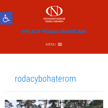
Przejdź
do
treści
Otwórz pasek narzędzi
POLACY PONAD GRANICAMI
MENU
rodacybohaterom
Ocalić
od