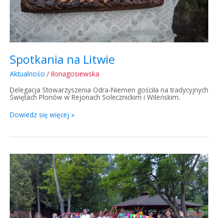
Spotkania na Litwie
Aktualności
/
ilonagosiewska
Delegacja Stowarzyszenia Odra-Niemen gościła na tradycyjnych
Świętach Plonów w Rejonach Solecznickim i Wileńskim.
Dowiedz się więcej »
Letnie
kolonie
dla
dzieci
z
obwodu
lwowskiego
i
Lwowa