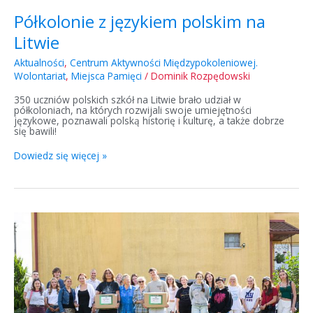
Półkolonie z językiem polskim na
Litwie
Aktualności
,
Centrum Aktywności Międzypokoleniowej.
Wolontariat
,
Miejsca Pamięci
/
Dominik Rozpędowski
350 uczniów polskich szkół na Litwie brało udział w
półkoloniach, na których rozwijali swoje umiejętności
językowe, poznawali polską historię i kulturę, a także dobrze
się bawili!
Dowiedz się więcej »
Obóz
dla
wolontariuszy
w
Trokach