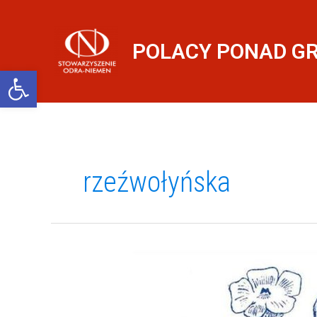
Przejdź
do
treści
POLACY PONAD G
Otwórz pasek narzędzi
rzeźwołyńska
Wołyń!
Pamiętamy