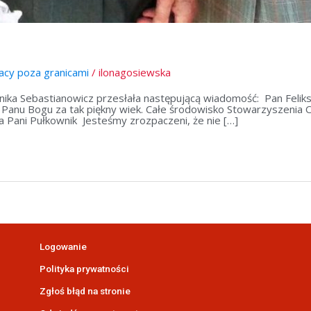
lacy poza granicami
/
ilonagosiewska
a Sebastianowicz przesłała następującą wiadomość: Pan Feliks B
Panu Bogu za tak piękny wiek. Całe środowisko Stowarzyszenia Od
la Pani Pułkownik Jesteśmy zrozpaczeni, że nie […]
Logowanie
Polityka prywatności
Zgłoś błąd na stronie