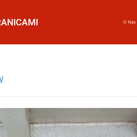
RANICAMI
O Nas
w