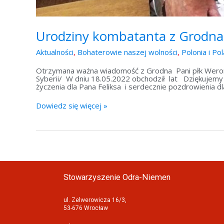
Urodziny kombatanta z Grodna
Aktualności
,
Bohaterowie naszej wolności
,
Polonia i Po
Otrzymana ważna wiadomość z Grodna Pani płk Weronik
Syberii/ W dniu 18.05.2022 obchodził lat Dziękujemy 
życzenia dla Pana Feliksa i serdecznie pozdrowienia d
Dowiedz się więcej »
Stowarzyszenie Odra-Niemen
ul. Zelwerowicza 16/3,
53-676 Wrocław