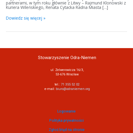
partnerami, w tym roku głównie z Litwy – Rajmund Klonowski z
Kuriera Wileńskiego, Renata Cytacka Radna Miasta […]
Dowiedz się więcej »
Stowarzyszenie Odra-Niemen
ul. Zelwerowicza 16/3,
53-676 Wrocław
tel.:
71 355 52 02
e-mail:
biuro@odraniemen.org
Logowanie
Polityka prywatności
Zgłoś błąd na stronie