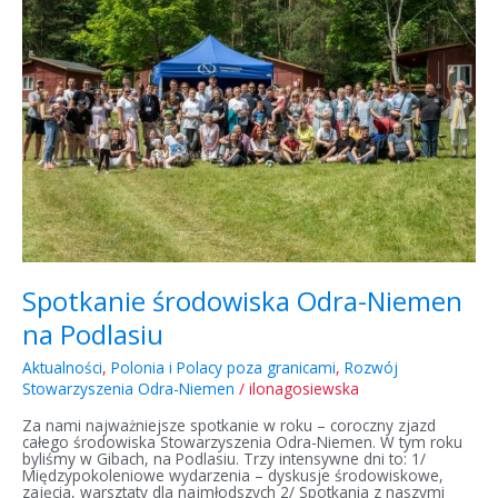
Odra-
Niemen
na
Podlasiu
Spotkanie środowiska Odra-Niemen
na Podlasiu
Aktualności
,
Polonia i Polacy poza granicami
,
Rozwój
Stowarzyszenia Odra-Niemen
/
ilonagosiewska
Za nami najważniejsze spotkanie w roku – coroczny zjazd
całego środowiska Stowarzyszenia Odra-Niemen. W tym roku
byliśmy w Gibach, na Podlasiu. Trzy intensywne dni to: 1/
Międzypokoleniowe wydarzenia – dyskusje środowiskowe,
zajęcia, warsztaty dla najmłodszych 2/ Spotkania z naszymi