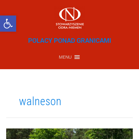
Przejdź
do
treści
Otwórz pasek narzędzi
POLACY PONAD GRANICAMI
MENU
walneson
Spotkanie
środowiska