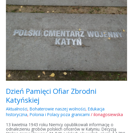
Ofiar
Zbrodni
Katyńskiej
Dzień Pamięci Ofiar Zbrodni
Katyńskiej
Aktualności
,
Bohaterowie naszej wolności
,
Edukacja
historyczna
,
Polonia i Polacy poza granicami
/
ilonagosiewska
13 kwietnia 1943 roku Niemcy opublikowali informację o
odnalezieniu grobów polskich oficerów w Katyniu. Decyzją