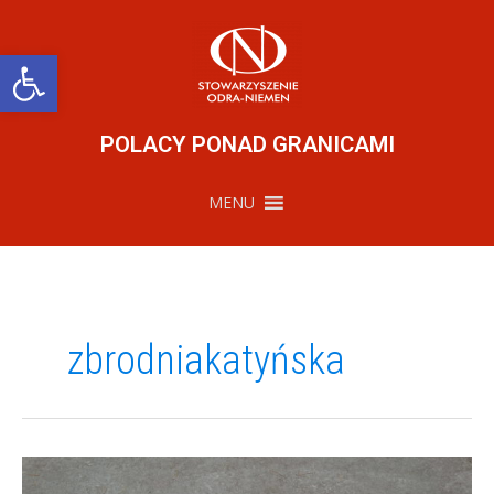
Przejdź
do
treści
Otwórz pasek narzędzi
POLACY PONAD GRANICAMI
MENU
zbrodniakatyńska
Dzień
Pamięci