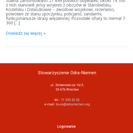
Stalina zamordowano 21 849 polskich obywateli, około 14 700
z nich stanowili jeńcy wojenni z obozów w Starobielsku,
Kozielsku i Ostaszkowie – zwodowi wojskowi, rezerwiści,
powołani ze stanu spoczynku, policjanci, żandarmi,
funkcjonariusze straży więziennej. Pozostałe ofiary to niemal 7
300 […]
Dowiedz się więcej »
Stowarzyszenie Odra-Niemen
ul. Zelwerowicza 16/3,
53-676 Wrocław
tel.:
71 355 52 02
e-mail:
biuro@odraniemen.org
Logowanie