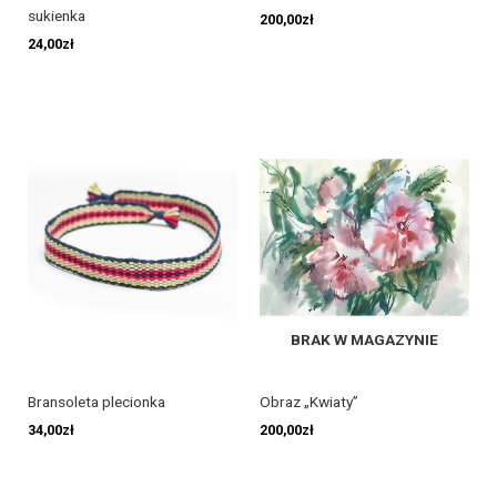
sukienka
200,00
zł
24,00
zł
BRAK W MAGAZYNIE
Bransoleta plecionka
Obraz „Kwiaty”
34,00
zł
200,00
zł