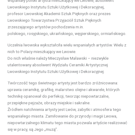
wspaniały polski artysta mieszkający we Lwowie, absolwent
Lwowskiego Instytutu Sztuki Użytkowej i Dekoracyjnej,
profesor Lwowskiej Akademii Sztuk Pięknych oraz prezes
Lwowskiego Towarzystwa Przyjaciół Sztuk Pięknych
zrzeszającego artystów pochodzenia m.in.
polskiego, rosyjskiego, ukraińskiego, węgierskiego, ormiańskiego.
Uczelnia lwowska wykształciła wielu wspaniałych artystów. Wielu z
nich to Polacy mieszkający we Lwowie.
Do nich właśnie należy Mieczysław Maławski – niezwykle
utalentowany absolwent Wydziału Ceramiki Artystycznej
Lwowskiego Instytutu Sztuki Użytkowej i Dekoracyjnej.
Twórczość tego świetnego artysty jest bardzo zróżnicowana:
uprawia ceramikę, grafikę, malarstwo olejne i akwarele, których
technikę opanował do perfekcji, tworząc niepowtarzalne,
przepiękne pejzaże, obrazy miejskie i sakralne.
Źródłem natchnienia artysty jest Lwów, zabytki i atmosfera tego
wspaniałego miasta. Zamiłowanie do przyrody i magii Lwowa,
niepowtarzalnego klimatu tego miasta pozwala artyście realizować
się w pracy, są Jego „muzą”.