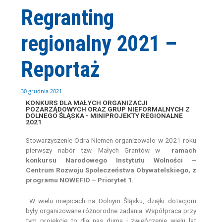
Przejdź
Regranting
do
treści
regionalny 2021 –
Reportaż
30 grudnia 2021
KONKURS DLA MAŁYCH ORGANIZACJI
POZARZĄDOWYCH ORAZ GRUP NIEFORMALNYCH Z
DOLNEGO ŚLĄSKA - MINIPROJEKTY REGIONALNE
2021
Stowarzyszenie Odra-Niemen organizowało w 2021 roku
pierwszy nabór tzw. Małych Grantów w
ramach
konkursu Narodowego Instytutu Wolności –
Centrum Rozwoju Społeczeństwa Obywatelskiego, z
programu NOWEFIO – Priorytet 1.
W wielu miejscach na Dolnym Śląsku, dzięki dotacjom
były organizowane różnorodne zadania. Współpraca przy
tym projekcie to dla nas duma i zwieńczenie wielu lat