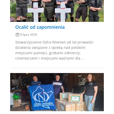
Ocalić od zapomnienia
9 lipca 2026
Stowarzyszenie Odra-Niemen od lat prowadzi
działania związane z opieką nad polskimi
miejscami pamięci, grobami żołnierzy,
cmentarzami i miejscami ważnymi dla ...
Posted
on