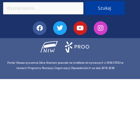
Szukaj
dla:
Facebook
Twitter
Youtube
Instagram
Portal Stowarzyszenia Odra-Niemen powstał ze środków otrzymanych z NIW-CRSO w
ramach Programu Rozwoju Organizacji Obywatelskich na lata 2018-2030