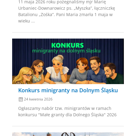
11 maja 2026 roku pożegnaliśmy mjr Marię
Urbaniec-Downarowicz ps. „Myszka”, łączniczkę
Batalionu „Zośka”. Pani Maria zmarła 1 maja w
wieku ...
Posted
on
Konkurs minigranty na Dolnym Śląsku
24 kwietnia 2026
Ogłaszamy nabór tzw. minigrantów w ramach
konkursu "Małe granty dla Dolnego Śląska" 2026
Posted