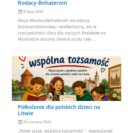
Rodacy-Bohaterom
8 lipca 2026
Akcja #RodacyBohaterom ma edycję
bożonarodzeniową i wielkanocną, ale w
rzeczywistości dary dla naszych Rodaków na
Wschodzie wozimy niemal przez cały ...
Posted
on
Półkolonie dla polskich dzieci na
Litwie
29 czerwca 2026
„Polski język, wspólna tożsamość” – wypoczynek