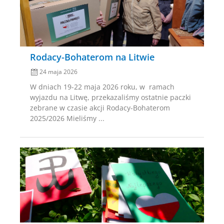
Rodacy-Bohaterom na Litwie
24 maja 2026
W dniach 19-22 maja 2026 roku, w ramach
wyjazdu na Litwę, przekazaliśmy ostatnie paczki
zebrane w czasie akcji Rodacy-Bohaterom
2025/2026 Mieliśmy ...
Posted
on