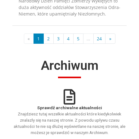
Narodowy Dzień Pamięci Żołnierzy Wyklętych to
duża aktywność oddziałów Stowarzyszenia Odra-
Niemen, które upamiętniały Niezłomnych.
«
1
2
3
4
5
...
24
»
Archiwum
Sprawdź archiwalne aktualności
Znajdziesz tutaj wszelkie aktualności które kiedykolwiek
znalazły się na naszej stronie. Z powodu upływu czasu
aktualności te nie są dłużej wyświetlane na naszej stronie, ale
możesz je sprawdzić w naszym Archiwum.