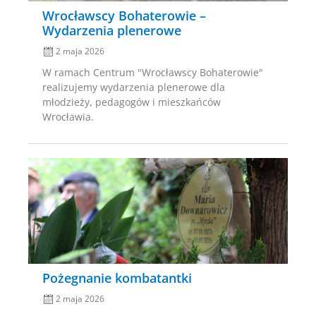
Wrocławscy Bohaterowie –
Wydarzenia plenerowe
2 maja 2026
W ramach Centrum "Wrocławscy Bohaterowie"
realizujemy wydarzenia plenerowe dla
młodzieży, pedagogów i mieszkańców
Wrocławia.
Posted
on
Pożegnanie kombatantki
2 maja 2026