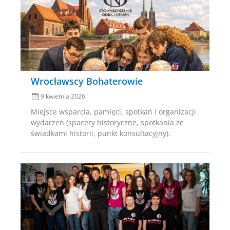
on
Wrocławscy Bohaterowie
9 kwietnia 2026
Miejsce wsparcia, pamięci, spotkań i organizacji
wydarzeń (spacery historyczne, spotkania ze
świadkami historii, punkt konsultacyjny).
Posted
on