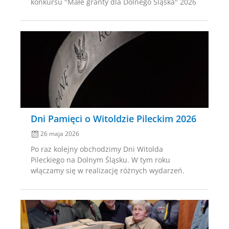
konkursu "Małe granty dla Dolnego Śląska" 2026
Posted
on
Dni Pamięci o Witoldzie Pileckim 2026
26 maja 2026
Po raz kolejny obchodzimy Dni Witolda
Pileckiego na Dolnym Śląsku. W tym roku
włączamy się w realizację różnych wydarzeń.
Posted
on