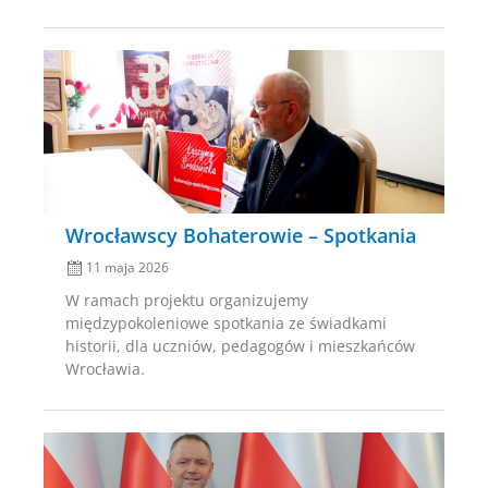
Posted
on
Wrocławscy Bohaterowie – Spotkania
11 maja 2026
W ramach projektu organizujemy
międzypokoleniowe spotkania ze świadkami
historii, dla uczniów, pedagogów i mieszkańców
Wrocławia.
Posted
on