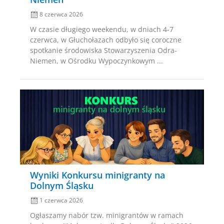
8 czerwca 2026
W czasie długiego weekendu, w dniach 4-7
czerwca, w Głuchołazach odbyło się coroczne
spotkanie środowiska Stowarzyszenia Odra-
Niemen, w Ośrodku Wypoczynkowym ...
Posted
on
Wyniki Konkursu minigranty na
Dolnym Śląsku
1 czerwca 2026
Ogłaszamy nabór tzw. minigrantów w ramach