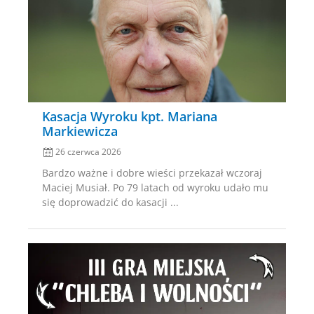
Posted
on
Kasacja Wyroku kpt. Mariana
Markiewicza
26 czerwca 2026
Bardzo ważne i dobre wieści przekazał wczoraj
Maciej Musiał. Po 79 latach od wyroku udało mu
się doprowadzić do kasacji ...
Posted
on