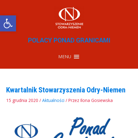
Przejdź
do
treści
Otwórz pasek narzędzi
POLACY PONAD GRANICAMI
MENU
Kwartalnik Stowarzyszenia Odry-Niemen
15 grudnia 2020
/
Aktualności
/ Przez
Ilona Gosiewska