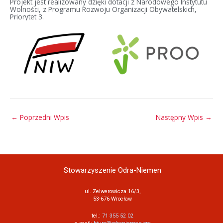
Projekt jest realizowany dzięki dotacji z Narodowego Instytutu
Wolności, z Programu Rozwoju Organizacji Obywatelskich,
Priorytet 3.
←
Poprzedni Wpis
Następny Wpis
→
Stowarzyszenie Odra-Niemen
ul. Zelwerowicza 16/3,
53-676 Wrocław
tel.:
71 355 52 02