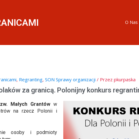
RANICAMI
O Nas
ranicami
,
Regranting
,
SON Sprawy organizacji
/ Przez
pkurpaska
Polaków za granicą. Polonijny konkurs regran
tzw. Małych Grantów
w
trów na rzecz Polonii i
nie osoby i podmioty