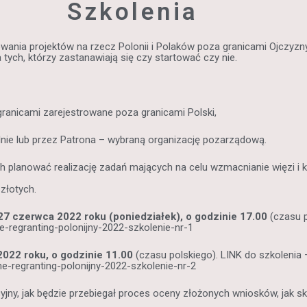
Szkolenia
ania projektów na rzecz Polonii i Polaków poza granicami Ojczyzny
 tych, którzy zastanawiają się czy startować czy nie.
 granicami zarejestrowane poza granicami Polski,
nie lub przez Patrona – wybraną organizację pozarządową.
planować realizację zadań mających na celu wzmacnianie więzi i kon
złotych.
27 czerwca 2022 roku (poniedziałek), o godzinie 17.00
(czasu p
-regranting-polonijny-2022-szkolenie-nr-1
022 roku, o godzinie 11.00
(czasu polskiego). LINK do szkolenia 
e-regranting-polonijny-2022-szkolenie-nr-2
jny, jak będzie przebiegał proces oceny złożonych wniosków, jak sk