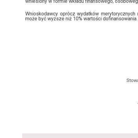
wniesiony w formie wkładu finansowego, osoboweg
Wnioskodawcy oprócz wydatków merytorycznych mo
może być wyższe niż 10% wartości dofinansowania.
Stowa