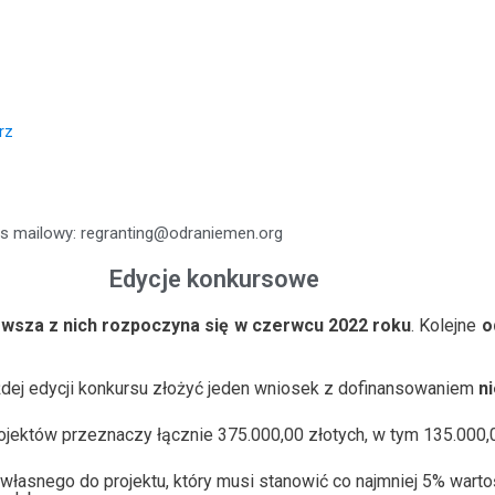
rz
es mailowy: regranting@odraniemen.org
Edycje konkursowe
rwsza z nich rozpoczyna się w czerwcu 2022 roku
. Kolejne
o
żdej edycji konkursu złożyć jeden wniosek z dofinansowaniem
n
ektów przeznaczy łącznie 375.000,00 złotych, w tym 135.000,0
asnego do projektu, który musi stanowić co najmniej 5% warto