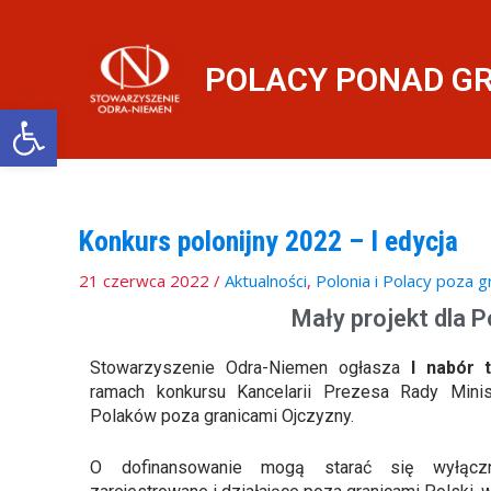
Przejdź
do
treści
POLACY PONAD G
Otwórz pasek narzędzi
Konkurs polonijny 2022 – I edycja
21 czerwca 2022
/
Aktualności
,
Polonia i Polacy poza g
Mały projekt dla 
Stowarzyszenie Odra-Niemen ogłasza
I nabór 
ramach konkursu Kancelarii Prezesa Rady Minis
Polaków poza granicami Ojczyzny.
O dofinansowanie mogą starać się wyłącz