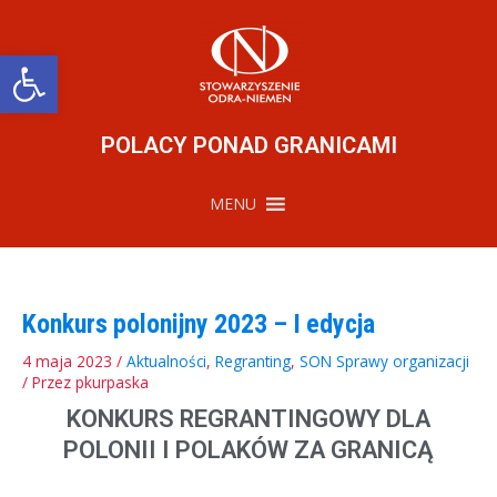
Przejdź
do
treści
Otwórz pasek narzędzi
POLACY PONAD GRANICAMI
MENU
Konkurs polonijny 2023 – I edycja
4 maja 2023
/
Aktualności
,
Regranting
,
SON Sprawy organizacji
/ Przez
pkurpaska
KONKURS REGRANTINGOWY DLA
POLONII I POLAKÓW ZA GRANICĄ