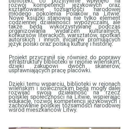
biblioteki, co pozytywnie wpłynęło na
rozwój kompetencji językowych oraz
kształtowanie tożsamości narodowej
młodego pokolenia Polaków na Litwie.
Nowe książki stanowią nie tylko element
codziennej działalności wypożyczalni, ale
także będą wykorzystywane podczas
organizowania wydarzeń kulturalnych,
konkursów literackich, warsztatów, spotkań
autorskich i innych inicjatyw promujących
język polski oraz polską kulturę i historię.
Projekt przyczynił się również do poprawy
infrastruktury biblioteki w rejonie wileńskim,
dzięki zakupowi dwóch skanerów,
usprawniających pracę placówki.
Dzięki temu wsparciu, biblioteki w rejonach
wileńskim i solecznickim będą mogły dalej
rozwijać swoją działalność na rzecz
polskiej społeczności na Litwie, wspierając
edukację, rozwój kompetencji językowych i
zachowanie polskiej tożsamości narodowej
wśród mieszkańców Litwy.