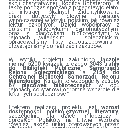
akcji charytatywnej „Rodacy Bohaterom”, a
także podczas spotkań z przedstawicielami
administracji lokalnych. Zidentyfikowane
braki dotyczyły głównie literatury
współczesnej w języku polskim, jak również
lektur szkolnych. Dzięki współpracy z
polskimi placówkami dyplomatycznymi
oraz z placówkami bibliotecznymi w
rejonach wileńskim i solecznickim,
opracowaliśmy listy zapotrzebowania i
przystąpiliśmy do realizacji zakupów.
W wyniku projektu zakupiono
łącznie
niemal 5200 książek
, z czego
3043 trafiły
do Biblioteki Publicznej Samorządu
Rejonu Solecznickiego
, a
2154 do
Centralnej Biblioteki Samorządu Rejonu
Wileńskiego
. Książki te wzbogaciły zasoby
67 placówek bibliotecznych
w obu
rejonach, co stanowi ogromne wsparcie dla
lokalnych społeczności.
Efektem realizacji projektu jest
wzrost
dostępności polskojęzycznej literatury
,
szczególnie dla dzieci, młodzieży i
dorosłych Polaków na Litwie. Wzrosła
również jakość usług oferowanych przez