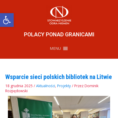
Przejdź
do
treści
Otwórz pasek narzędzi
POLACY PONAD GRANICAMI
MENU
Wsparcie sieci polskich bibliotek na Litwie
18 grudnia 2025
/
Aktualności
,
Projekty
/ Przez
Dominik
Rozpędowski