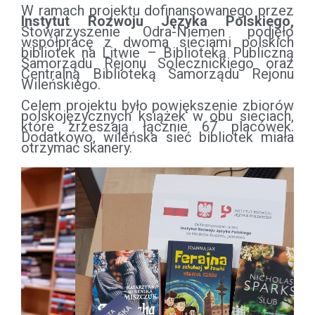
W ramach projektu dofinansowanego przez
Instytut Rozwoju Języka Polskiego,
Stowarzyszenie Odra-Niemen podjęło
współpracę z dwoma sieciami polskich
bibliotek na Litwie – Biblioteką Publiczną
Samorządu Rejonu Solecznickiego oraz
Centralną Biblioteką Samorządu Rejonu
Wileńskiego.
Celem projektu było powiększenie zbiorów
polskojęzycznych książek w obu sieciach,
które zrzeszają łącznie 67 placówek.
Dodatkowo, wileńska sieć bibliotek miała
otrzymać skanery.