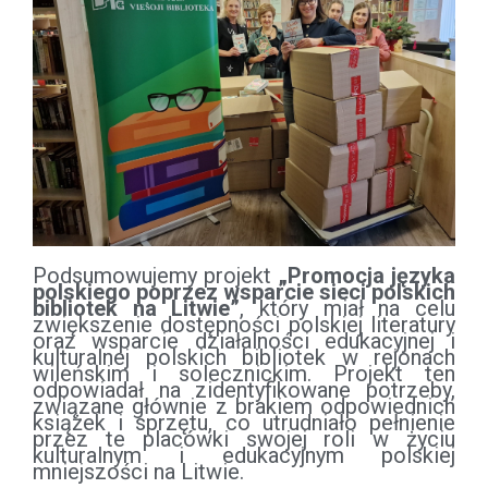
Podsumowujemy projekt
„Promocja języka
polskiego poprzez wsparcie sieci polskich
bibliotek na Litwie”
, który miał na celu
zwiększenie dostępności polskiej literatury
oraz wsparcie działalności edukacyjnej i
kulturalnej polskich bibliotek w rejonach
wileńskim i solecznickim. Projekt ten
odpowiadał na zidentyfikowane potrzeby,
związane głównie z brakiem odpowiednich
książek i sprzętu, co utrudniało pełnienie
przez te placówki swojej roli w życiu
kulturalnym i edukacyjnym polskiej
mniejszości na Litwie.