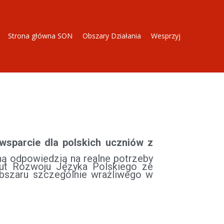
Strona główna SON
Obszary Działania
Wesprzyj
wsparcie dla polskich uczniów z
ną odpowiedzią na realne potrzeby
tut Rozwoju Języka Polskiego ze
obszaru szczególnie wrażliwego w