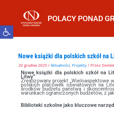
Przejdź
do
treści
POLACY PONAD G
Otwórz pasek narzędzi
Nowe książki dla polskich szkół na L
20 grudnia 2025
/
Aktualności
,
Projekty
/ Przez
Domini
Nowe książki dla polskich szkół na L
Litwy”
Zrealizowany projekt „Wieloaspektowe ws
polskich placówek oświatowych na Lit
środków budżetu państwa i skoncentrow
warunkach ograniczonych budżetów, z jaki
Biblioteki szkolne jako kluczowe narzę