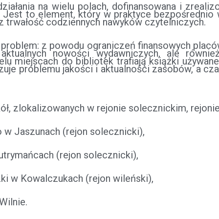
iałania na wielu polach, dofinansowana i zreali
 Jest to element, który w praktyce bezpośrednio 
z trwałość codziennych nawyków czytelniczych.
 problem: z powodu ograniczeń finansowych placów
o aktualnych nowości wydawniczych, ale również
lu miejscach do bibliotek trafiają książki używa
zuje problemu jakości i aktualności zasobów, a c
ół, zlokalizowanych w rejonie solecznickim, rejoni
 w Jaszunach (rejon solecznicki),
trymańcach (rejon solecznicki),
i w Kowalczukach (rejon wileński),
ilnie.