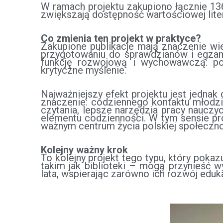
W ramach projektu zakupiono łącznie 136
zwiększają dostępność wartościowej liter
Co zmienia ten projekt w praktyce?
Zakupione publikacje mają znaczenie wi
przygotowaniu do sprawdzianów i egzami
funkcję rozwojową i wychowawczą: pos
krytyczne myślenie.
Najważniejszy efekt projektu jest jedna
znaczenie: codziennego kontaktu młodzie
czytania, lepsze narzędzia pracy nauczy
elementu codzienności. W tym sensie pro
ważnym centrum życia polskiej społeczno
Kolejny ważny krok
To kolejny projekt tego typu, który pok
takim jak biblioteki – mogą przynieść 
lata, wspierając zarówno ich rozwój eduka