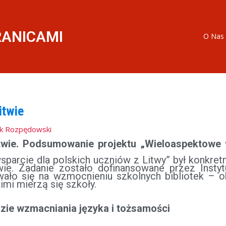
RANICAMI
O Nas
itwie
k Rozpędowski
itwie. Podsumowanie projektu „Wieloaspektowe 
parcie dla polskich uczniów z Litwy” był konkret
wie. Zadanie zostało dofinansowane przez Insty
ało się na wzmocnieniu szkolnych bibliotek – 
mi mierzą się szkoły.
dzie wzmacniania języka i tożsamości