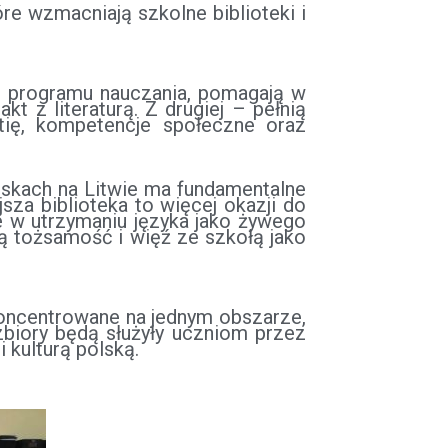
e wzmacniają szkolne biblioteki i
ję programu nauczania, pomagają w
 z literaturą. Z drugiej – pełnią
tię, kompetencje społeczne oraz
wiskach na Litwie ma fundamentalne
za biblioteka to więcej okazji do
ie w utrzymaniu języka jako żywego
ką tożsamość i więź ze szkołą jako
skoncentrowane na jednym obszarze,
zbiory będą służyły uczniom przez
 kulturą polską.