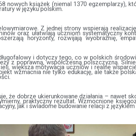
8 nowych książek (niemal 1370 egzemplarzy), któr
atury w języku polskim.
elowymiarowe. Z jednej strony wspierają realizac
nów oraz ułatwiają uczniom systematyczny kontakt
zerzają horyzonty, rozwijają wyobraźnię, empa
k długofalowy i dotyczy tego, co w polskich środo
ży z poprawną, współczesną polszczyzną. Silniejs
cieli, większa motywacja uczniów i realne wsparc
jekt wzmacnia nie tylko edukację, ale także pols
ści.
azuje, że dobrze ukierunkowane działania – nawet 
wymierny, praktyczny rezultat. Wzmocnione księgo
cyjny, jak i świadome budowanie relacji z językiem i