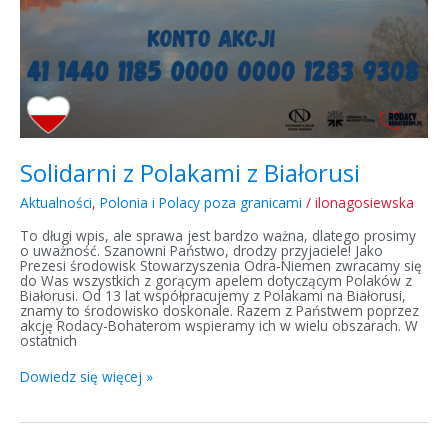
Solidarni z Polakami z Białorusi
Aktualności
,
Polonia i Polacy poza granicami
/
ilonagosiewska
To długi wpis, ale sprawa jest bardzo ważna, dlatego prosimy
o uważność. Szanowni Państwo, drodzy przyjaciele! Jako
Prezesi środowisk Stowarzyszenia Odra-Niemen zwracamy się
do Was wszystkich z gorącym apelem dotyczącym Polaków z
Białorusi. Od 13 lat współpracujemy z Polakami na Białorusi,
znamy to środowisko doskonale. Razem z Państwem poprzez
akcję Rodacy-Bohaterom wspieramy ich w wielu obszarach. W
ostatnich
Dowiedz się więcej »