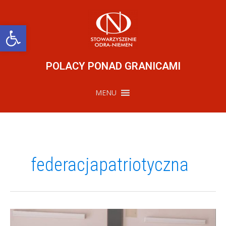
Przejdź
do
treści
Otwórz pasek narzędzi
POLACY PONAD GRANICAMI
MENU
federacjapatriotyczna
Baza
Grobów