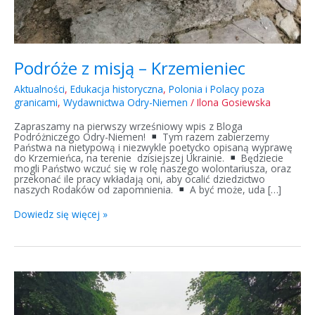
Podróże z misją – Krzemieniec
Aktualności
,
Edukacja historyczna
,
Polonia i Polacy poza
granicami
,
Wydawnictwa Odry-Niemen
/
Ilona Gosiewska
Zapraszamy na pierwszy wrześniowy wpis z Bloga
Podróżniczego Odry-Niemen!
Tym razem zabierzemy
Państwa na nietypową i niezwykle poetycko opisaną wyprawę
do Krzemieńca, na terenie dzisiejszej Ukrainie.
Będziecie
mogli Państwo wczuć się w rolę naszego wolontariusza, oraz
przekonać ile pracy wkładają oni, aby ocalić dziedzictwo
naszych Rodaków od zapomnienia.
A być może, uda […]
Dowiedz się więcej »
Podsumowanie
wyprawy
na
Ukrainę