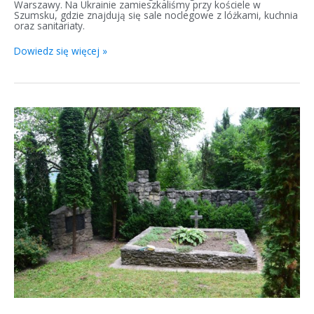
Warszawy. Na Ukrainie zamieszkaliśmy przy kościele w
Szumsku, gdzie znajdują się sale noclegowe z lóżkami, kuchnia
oraz sanitariaty.
Dowiedz się więcej »
Porządkowanie
polskich
miejsc
pamięci
na
Ukrainie