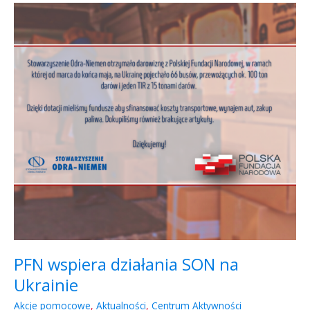
PFN
wspiera
działania
SON
na
Ukrainie
PFN wspiera działania SON na
Ukrainie
Akcje pomocowe
,
Aktualności
,
Centrum Aktywności