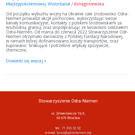
Międzypokoleniowej. Wolontariat
/
ilonagosiewska
Od początku wybuchu wojny na Ukrainie całe środowisko Odra-
Niemen prowadzi akcje pomocowe, wykorzystując swoje
kanały komunikacyjne, kontakty z polskimi środowiskami za
wschodnią granicą oraz współpracując ze lwowskim oddziałem
Odra-Niemen. Od marca do czerwca 2022 Stowarzyszenie Odr-
Niemen otrzymało darowiznę z Polskiej Fundacji Narodowej,
w ramach której dofinansowano koszty transportów, oraz
kupowano brakujące i potrzebne artykuły spożywcze,
chemiczne,
Dowiedz się więcej »
Stowarzyszenie Odra-Niemen
ul. Zelwerowicza 16/3,
53-676 Wrocław
tel.:
71 355 52 02
e-mail:
biuro@odraniemen.org