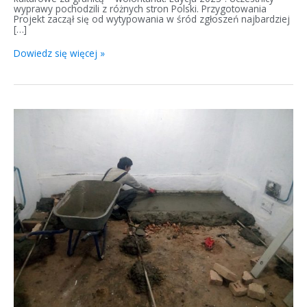
wyprawy pochodzili z różnych stron Polski. Przygotowania
Projekt zaczął się od wytypowania w śród zgłoszeń najbardziej
[…]
Dowiedz się więcej »
Drobny
remont
Domu
Polskiego
Towarzystwa
Polskiej
Kultury
„Mała
Ojczyzna”
w
Słobodzie-
Raszków
w
Naddniestrzu