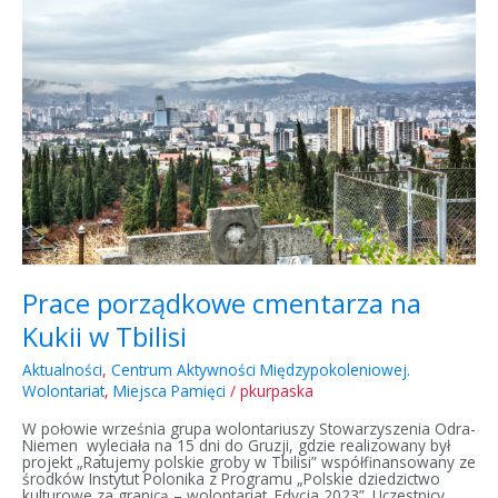
cmentarza
na
Kukii
w
Tbilisi
Prace porządkowe cmentarza na
Kukii w Tbilisi
Aktualności
,
Centrum Aktywności Międzypokoleniowej.
Wolontariat
,
Miejsca Pamięci
/
pkurpaska
W połowie września grupa wolontariuszy Stowarzyszenia Odra-
Niemen wyleciała na 15 dni do Gruzji, gdzie realizowany był
projekt „Ratujemy polskie groby w Tbilisi” współfinansowany ze
środków Instytut Polonika z Programu „Polskie dziedzictwo
kulturowe za granicą – wolontariat. Edycja 2023”. Uczestnicy