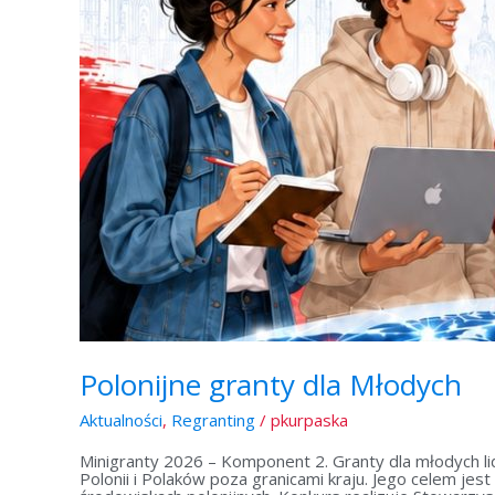
Polonijne granty dla Młodych
Aktualności
,
Regranting
/
pkurpaska
Minigranty 2026 – Komponent 2. Granty dla młodych l
Polonii i Polaków poza granicami kraju. Jego celem jes