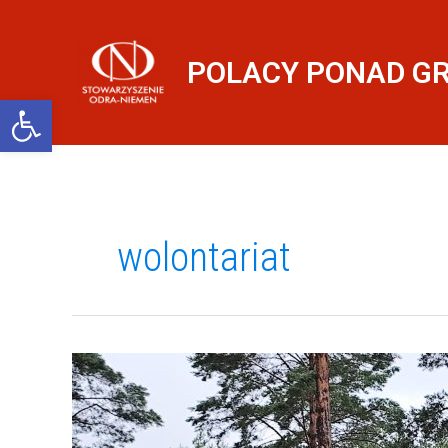
Przejdź
do
treści
POLACY PONAD G
Otwórz pasek narzędzi
wolontariat
Ocalić
od
zapomnienia