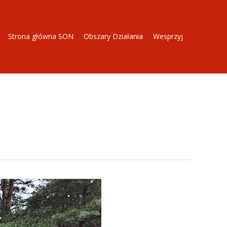
Strona główna SON
Obszary Działania
Wesprzyj