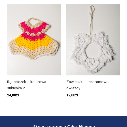
Ręczniczek – kolorowa
Zawieszki – makramowe
sukienka 2
gwiazdy
24,00
zł
19,00
zł
Stowarzyszenie Odra-Niemen