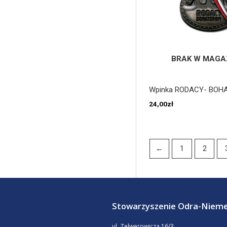
BRAK W MAGA
Wpinka RODACY- BOH
24,00
zł
←
1
2
Stowarzyszenie Odra-Niem
ul. Zelwerowicza 16/3,