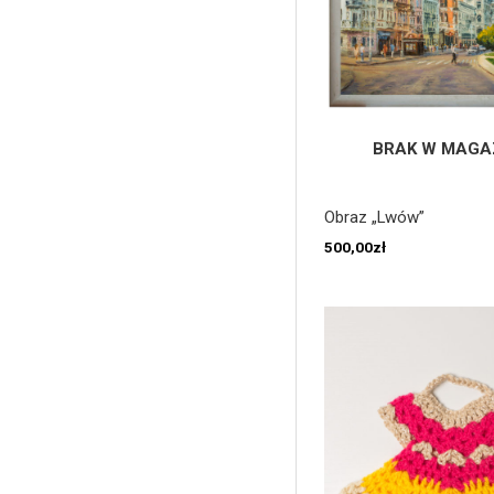
BRAK W MAGA
Obraz „Lwów”
500,00
zł