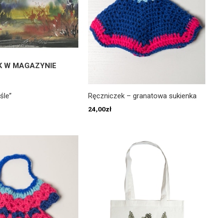
K W MAGAZYNIE
śle”
Ręczniczek – granatowa sukienka
24,00
zł