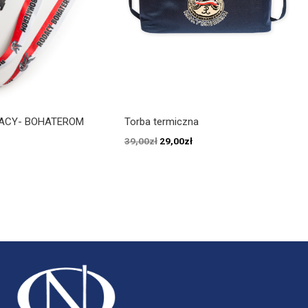
ACY- BOHATEROM
Torba termiczna
39,00
zł
29,00
zł