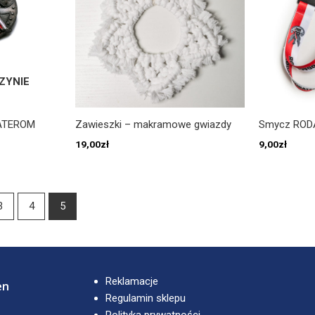
ZYNIE
ATEROM
Zawieszki – makramowe gwiazdy
Smycz ROD
19,00
zł
9,00
zł
3
4
5
Reklamacje
en
Regulamin sklepu
Polityka prywatności