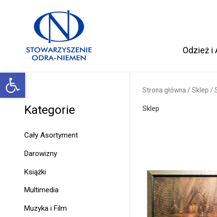
Przejdź
do
treści
Odzież i
Otwórz pasek narzędzi
Strona główna
/
Sklep
/ 
Kategorie
Sklep
Cały Asortyment
Darowizny
Książki
Multimedia
Muzyka i Film