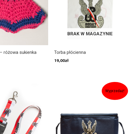
BRAK W MAGAZYNIE
– różowa sukienka
Torba płócienna
19,00
zł
Pierwotna
Aktualna
cena
cena
Wyprzedaż!
wynosiła:
wynosi:
39,00zł.
29,00zł.