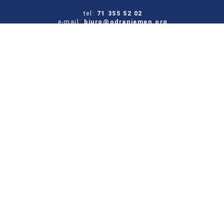
tel:
71 355 52 02
e-mail:
biuro@odraniemen.org
Polityka prywatności
Zgłoś błąd na stronie
Odwiedź naszą starą stronę
Szukaj
dla:
Facebook
Twitter
Youtube
Instagram
Portal Stowarzyszenia Odra-Niemen powstał ze środków otrzymanych z NIW-CRSO w
ramach Programu Rozwoju Organizacji Obywatelskich na lata 2018-2030