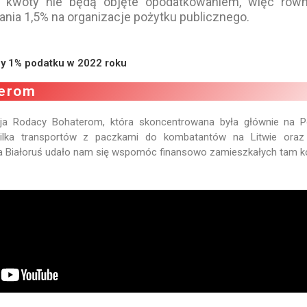
 kwoty nie będą objęte opodatkowaniem, więc równ
nia 1,5% na organizacje pożytku publicznego.
y 1% podatku w 2022 roku
terom
a Rodacy Bohaterom, która skoncentrowana była głównie na Po
kilka transportów z paczkami do kombatantów na Litwie ora
a Białoruś udało nam się wspomóc finansowo zamieszkałych tam 