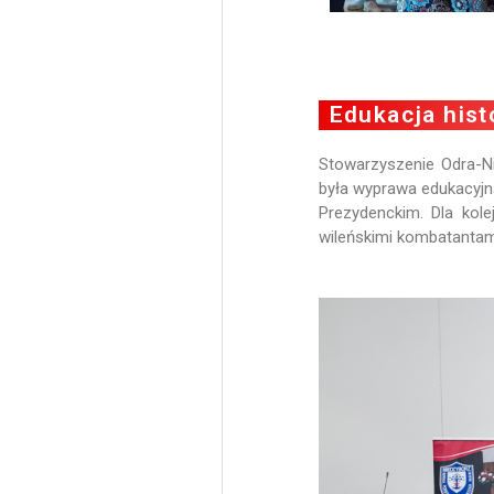
Edukacja hist
Stowarzyszenie Odra-Ni
była wyprawa edukacyjn
Prezydenckim. Dla kol
wileńskimi kombatantam