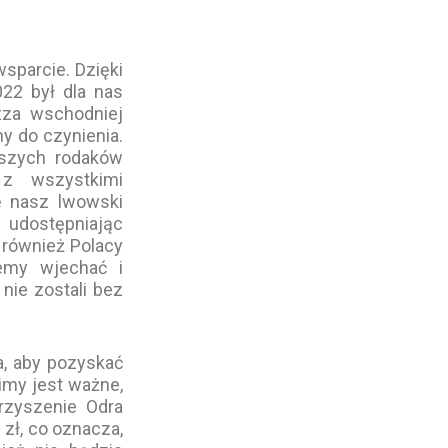
arcie. Dzięki
22 był dla nas
zza wschodniej
y do czynienia.
aszych rodaków
e z wszystkimi
ę nasz lwowski
 udostępniając
 również Polacy
żemy wjechać i
ie zostali bez
a, aby pozyskać
bimy jest ważne,
rzyszenie Odra
zł, co oznacza,