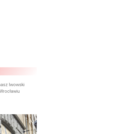
nasz lwowski
 Wrocławiu