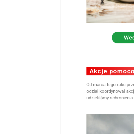
Wes
Akcje pomoco
Od marca tego roku prze
odział koordynował akc
udzieliliśmy schronieni