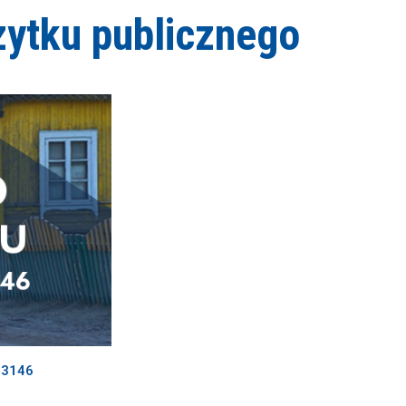
żytku publicznego
33146