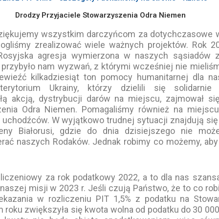
Drodzy Przyjaciele Stowarzyszenia Odra Niemen
ujemy wszystkim darczyńcom za dotychczasowe wsp
ogliśmy zrealizować wiele ważnych projektów. Rok 20
 Rosyjska agresja wymierzona w naszych sąsiadów 
e przybyło nam wyzwań, z którymi wcześniej nie mieliśm
ewieźć kilkadziesiąt ton pomocy humanitarnej dla n
erytorium Ukrainy, którzy dzielili się solidarni
łą akcją, dystrybucji darów na miejscu, zajmował si
zenia Odra Niemen. Pomagaliśmy również na miejscu
c uchodźców. W wyjątkowo trudnej sytuacji znajdują się
eny Białorusi, gdzie do dnia dzisiejszego nie mo
rać naszych Rodaków. Jednak robimy co możemy, aby n
ozliczeniowy za rok podatkowy 2022, a to dla nas szans
 naszej misji w 2023 r. Jeśli czują Państwo, że to co ro
kazania w rozliczeniu PIT 1,5% z podatku na Stowa
 roku zwiększyła się kwota wolna od podatku do 30 000 