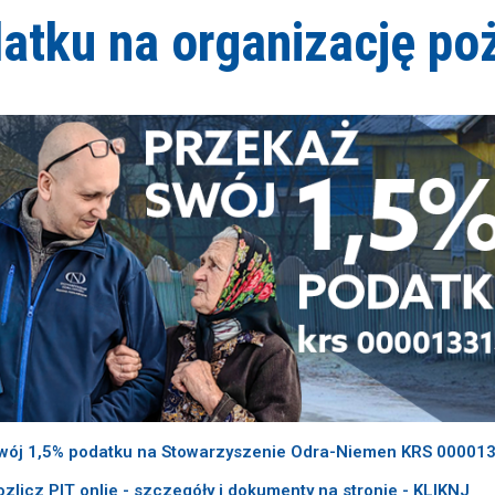
atku na organizację po
wój 1,5% podatku na Stowarzyszenie Odra-Niemen KRS 00001
ozlicz PIT onlie - szczegóły i dokumenty na stronie - KLIKNJ