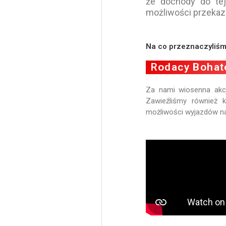
że dochody do tej
możliwości przekaza
Na co przeznaczyliśm
Rodacy Boha
Za nami wiosenna akcj
Zawieźliśmy również 
możliwości wyjazdów n