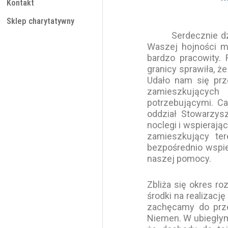
Kontakt
Sklep charytatywny
Serdecznie dzięk
Waszej hojności m
bardzo pracowity.
granicy sprawiła, ż
Udało nam się prz
zamieszkujących t
potrzebującymi. Ca
oddział Stowarzys
noclegi i wspierają
zamieszkujący ter
bezpośrednio wspie
naszej pomocy.
Zbliża się okres r
środki na realizację
zachęcamy do prze
Niemen. W ubiegłym