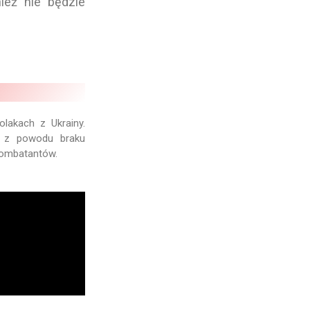
ież nie będzie
lakach z Ukrainy.
z z powodu braku
kombatantów.