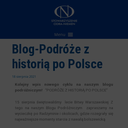
Przejdź
do
treści
Menu
Blog-Podróże z
historią po Polsce
18 sierpnia 2021
Kolejny wpis nowego cyklu na naszym blogu
podróżniczym!
“PODRÓŻE Z HISTORIĄ PO POLSCE”
15 sierpnia świętowaliśmy lecie Bitwy Warszawskiej Z
tego na naszym Blogu Podróżniczym zapraszamy na
wycieczkę po Radzyminie i okolicach, gdzie rozegrały się
najważniejsze momenty starcia z nawałą bolszewicką