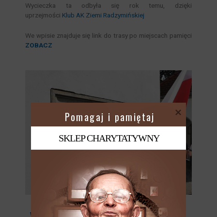
Wycieczka ta odbyła się rok temu, dzięki
uprzejmości
Klub AK Ziemi Radzymińskiej
We wpisie znajduje się link do trasy po miejscach pamięci
ZOBACZ
 Pomagaj i pamiętaj
SKLEP CHARYTATYWNY
WPIS NA BLOGU – KLIKNIJ TUTAJ