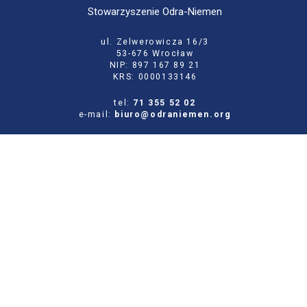
Stowarzyszenie Odra-Niemen
ul. Zelwerowicza 16/3
53-676 Wrocław
NIP: 897 167 89 21
KRS: 0000133146
tel:
71 355 52 02
e-mail:
biuro@odraniemen.org
Polityka prywatności
Zgłoś błąd na stronie
Odwiedź naszą starą stronę
Szukaj
dla:
Facebook
Twitter
Youtube
Instagram