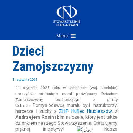
Przejdź
do
treści
Menu
Dzieci
Zamojszczyzny
11 stycznia 2026
11 stycznia 2025 roku w Uchaniach (woj. lubelskie)
uroczyście odsłonięto mural poświęcony Dzieciom
Zamojszczyzny, pochodzącym z gminy
Pomysłodawcą muralu byli instruktorzy,
Uchanie.
harcerze i zuchy z
ZHP Hufiec Hrubieszów
, z
Andrzejem Rosińskim
na czele, który jest także
członkiem naszego Stowarzyszenia.
Gratulujemy
pięknej inicjatywy!
Nasze