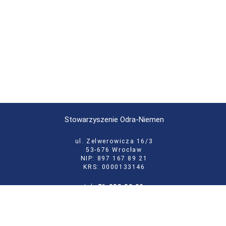
Stowarzyszenie Odra-Niemen
ul. Zelwerowicza 16/3
53-676 Wrocław
NIP: 897 167 89 21
KRS: 0000133146
tel:
71 355 52 02
e-mail:
biuro@odraniemen.org