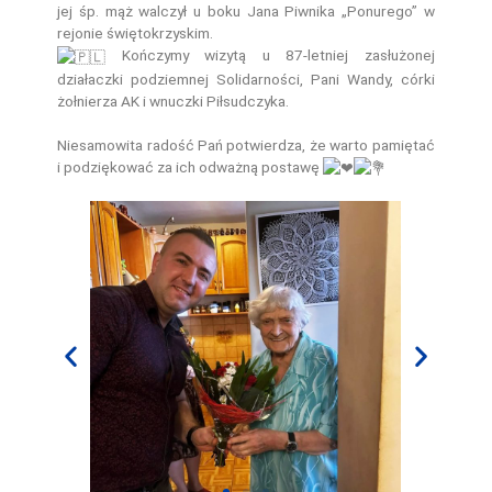
jej śp. mąż walczył u boku Jana Piwnika „Ponurego” w
rejonie świętokrzyskim.
Kończymy wizytą u 87-letniej zasłużonej
działaczki podziemnej Solidarności, Pani Wandy, córki
żołnierza AK i wnuczki Piłsudczyka.
Niesamowita radość Pań potwierdza, że warto pamiętać
i podziękować za ich odważną postawę