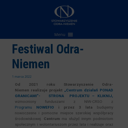
Przejdź
do
treści
Menu
Festiwal Odra-
Niemen
1 marca 2022
Od 202
1
roku Stowarzyszenie Odra-
Niemen
realizuje projekt
„Centrum działań PONAD
GRANICAMI”- STRONA PROJEKTU – KLIKNIJ,
wzmocniony funduszami z NIW-CRSO z
Programu
NOWEFIO
i przez 3 lata
budujemy
nowoczesne i pomocne miejsce szerokiej współpracy
środowiskowej.
Centrum
ma służyć innym podmiotom
społecznym i wolontariuszom przez lata i realizuje oraz