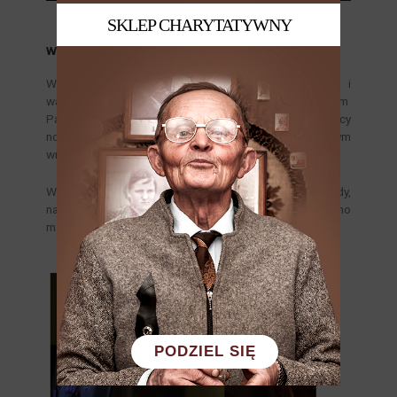
SKLEP CHARYTATYWNY
Warsztaty z reż. Pawłem Przewoźnym
W ramach wydarzenia odbyły się także spotkania i
warsztaty filmowe dla młodzieży z reżyserem i raperem
Pawłem Przewoźnym – młodym twórcą opowiadający
nowoczesnymi technikami polską historię, w tym
wrocławskich bohaterów polskiej wolności.
W Saloniku Kresowym reżyser prowadził wywiady,
nagrania ze świadkami historii, a także organizowano
małe rekonstrukcje historyczne.
PODZIEL SIĘ