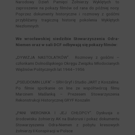
Narodowy Dzień Pamięci Żołnierzy Wyklętych to
zaproszenie na pokazy filmów od rana do później nocy.
Poprzez dokumenty historyczne i rozmowy z gośćmi
przybliżamy tragiczną historię pokolenia Wyklętych
Niezłomnych:
We wrocławskiej siedzibie Stowarzyszenia Odra-
Niemen oraz w sali DCF odbywają się pokazy filmów:
„DYWIZJA NASTOLATKÓW”. Rozmowy z gośćmi –
członkami Dolnośląskiego Okręgu Związku Młodocianych
Więźniów Politycznych lat 1944–1956
„PSEUDOMIN LUFA” – SRH Gryf i Studio JART z Koszalina.
Po filmie spotkanie on line ze współtwórcą filmu
Marcinem Maślanką – Prezesem Stowarzyszenia
Rekonstrukcji Historycznej GRYF Koszalin
„PANI WERONIKA I JEJ CHŁOPCY”. Dyskusja o
środowisku żołnierzy AK na Białorusi i pokaz dokumentu
Stowarzyszenia Odra-Niemen z pobytu kresowych
żołnierzy II Konspiracji w Polsce