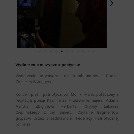
Wydarzenie muzyczno-poetyckie
Wydarzenie artystyczne dla kombatantów i Rodzin
Żołnierzy Wyklętych.
Koncert pieśni patriotycznych Moniki Malec połączony z
recytacją poezji Kazimierza Przerwa-Tetmajera, Adama
Asnyka Zbigniewa Herberta. Grypsy Łukasza
Cieplińskiego z celi śmierci. Czytanie fragmentów
grypsów przez przedstawicieli Federacji Patriotycznej
(on line)