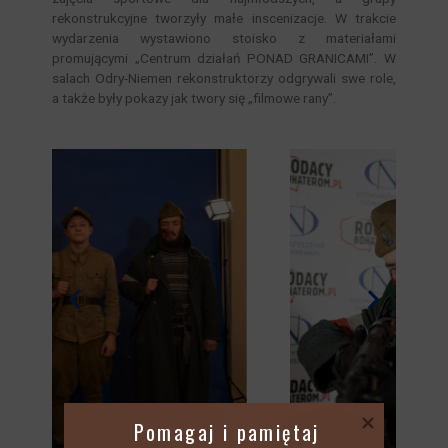
rekonstrukcyjne tworzyły małe inscenizacje. W trakcie
wydarzenia wystawiono stoisko z materiałami
promującymi „Centrum działań PONAD GRANICAMI”. W
salach Odry-Niemen rekonstruktorzy odgrywali swe role,
a także były pokazy jak twory się „filmowe rany”.
 Pomagaj i pamiętaj