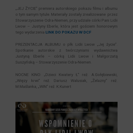
„JEJ ŻYCIE” premiera autorskiego pokazu filmu i albumu
o tym samym tytule. Materiały zostały zrealizowane przez
Stowarzyszenie Odra-Niemen, przy udziale córki Pani Lidii
Lwow – Justyny Eberle, która jest gościem honorowym
tego wydarzenia
LINK DO POKAZU W DCF
PREZENTACJA ALBUMU o płk Lidii Lwow „Jej życie”.
Spotkanie autorskie z twórczyniami wydawnictwa
Justyną Eberle – córką Lidii Lwow i Małgorzatą
Suszyńską – Stowarzyszenie Odra-Niemen.
NOCNE KINO: „Dzieci Kwatery Ł” reż. A.Gołębiewski,
„Więzy krwi” reż. Dariusz Walusiak, „Żelazny” reż.
M.Maślanka, „WIN” reż. K.Kunert