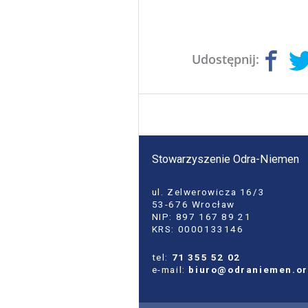
Udostępnij:
Stowarzyszenie Odra-Niemen
ul. Zelwerowicza 16/3
53-676 Wrocław
NIP: 897 167 89 21
KRS: 0000133146
tel:
71 355 52 02
e-mail:
biuro@odraniemen.o