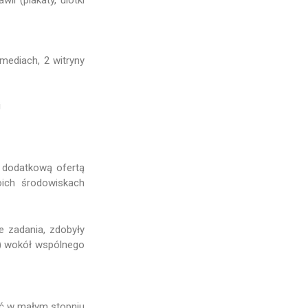
mediach, 2 witryny
i
ą dodatkową ofertą
oich środowiskach
e zadania, zdobyły
w) wokół wspólnego
oć w małym stopniu