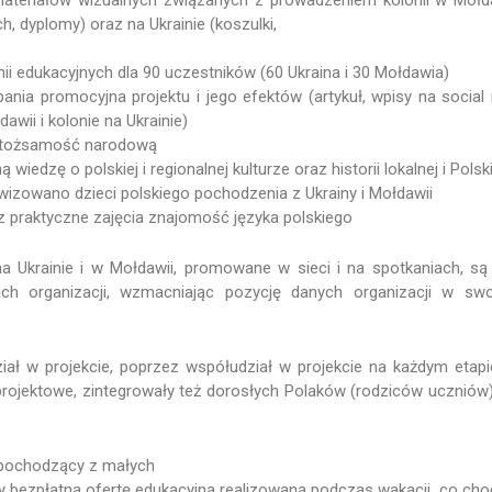
, dyplomy) oraz na Ukrainie (koszulki,
ii edukacyjnych dla 90 uczestników (60 Ukraina i 30 Mołdawia)
nia promocyjna projektu i jego efektów (artykuł, wpisy na social 
awii i kolonie na Ukrainie)
 tożsamość narodową
wiedzę o polskiej i regionalnej kulturze oraz historii lokalnej i Polsk
wizowano dzieci polskiego pochodzenia z Ukrainy i Mołdawii
praktyczne zajęcia znajomość języka polskiego
a Ukrainie i w Mołdawii, promowane w sieci i na spotkaniach, s
ch organizacji, wzmacniając pozycję danych organizacji w sw
ział w projekcie, poprzez współudział w projekcie na każdym etapi
projektowe, zintegrowały też dorosłych Polaków (rodziców ucznió
, pochodzący z małych
y bezpłatną ofertę edukacyjną realizowaną podczas wakacji, co ch