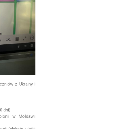
czniów z Ukrainy i
0 dni)
lonii w Mołdawii
i (plakaty, ulotki