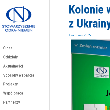
Przejdź
Kolonie 
do
treści
z Ukrain
1 września 2025
O nas
Oddziały
Aktualności
Sposoby wsparcia
Projekty
Współpraca
Partnerzy