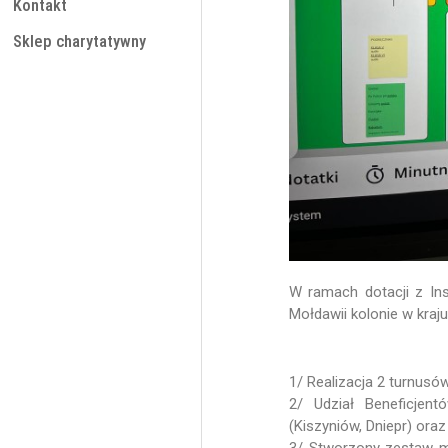
Kontakt
Sklep charytatywny
W ramach dotacji z Ins
Mołdawii kolonie w kraj
1/ Realizacja 2 turnusów,
2/ Udział Beneficjen
(Kiszyniów, Dniepr) ora
3/ Stworzony zestaw ma