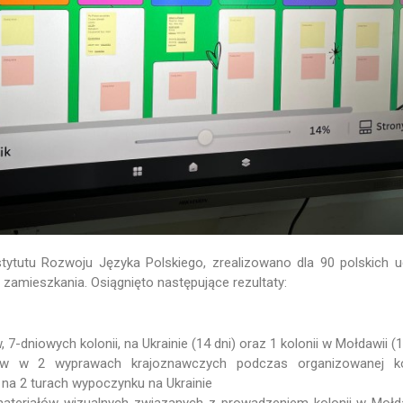
tytutu Rozwoju Języka Polskiego, zrealizowano dla 90 polskich u
u zamieszkania. Osiągnięto następujące rezultaty:
 7-dniowych kolonii, na Ukrainie (14 dni) oraz 1 kolonii w Mołdawii (1
tów w 2 wyprawach krajoznawczych podczas organizowanej ko
z na 2 turach wypoczynku na Ukrainie
teriałów wizualnych związanych z prowadzeniem kolonii w Mołdawi