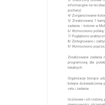
informacyjne na teczkach
puchary)
4/ Zorganizowanie kolon
5/ Zrealizowana 1 kampa
zadania – kolonie w Mołd
6/ Wzmocniono polską
7/ Pogłębiono praktyczną 
8/ Zintegrowano i zakty
9/ Wzmocniono poprzez 
Zrealizowane zadania n
programową dla polski
lokalnych.
Organizacje biorące ud
kolejne doświadczenia 
celu i zadania.
Uczniowie i ich rodziny
miejscowości, otrzymał