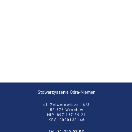
Stowarzyszenie Odra-Niemen
ul. Zelwerowicza 16/3
53-676 Wrocław
NIP: 897 167 89 21
KRS: 0000133146
tel:
71 355 52 02