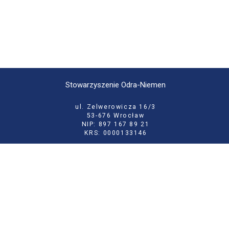
Stowarzyszenie Odra-Niemen
ul. Zelwerowicza 16/3
53-676 Wrocław
NIP: 897 167 89 21
KRS: 0000133146
tel:
71 355 52 02
e-mail:
biuro@odraniemen.org
Polityka prywatności
Zgłoś błąd na stronie
Odwiedź naszą starą stronę