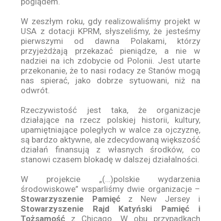
poglądem.
W zeszłym roku, gdy realizowaliśmy projekt w
USA z dotacji KPRM, słyszeliśmy, że jesteśmy
pierwszymi od dawna Polakami, którzy
przyjeżdżają przekazać pieniądze, a nie w
nadziei na ich zdobycie od Polonii. Jest utarte
przekonanie, że to nasi rodacy ze Stanów mogą
nas spierać, jako dobrze sytuowani, niż na
odwrót.
Rzeczywistość jest taka, że organizacje
działające na rzecz polskiej historii, kultury,
upamiętniające poległych w walce za ojczyznę,
są bardzo aktywne, ale zdecydowaną większość
działań finansują z własnych środków, co
stanowi czasem blokadę w dalszej działalności.
W projekcie „(…)polskie wydarzenia
środowiskowe” wsparliśmy dwie organizacje –
Stowarzyszenie Pamięć
z New Jersey i
Stowarzyszenie Rajd Katyński Pamięć
i
Tożsamość
z Chicago. W obu przypadkach