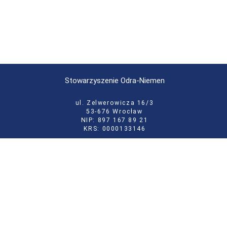
Stowarzyszenie Odra-Niemen
ul. Zelwerowicza 16/3
53-676 Wrocław
NIP: 897 167 89 21
KRS: 0000133146
tel:
71 355 52 02
e-mail:
biuro@odraniemen.org
Polityka prywatności
Zgłoś błąd na stronie
Odwiedź naszą starą stronę